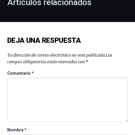
Artículos relacionados
celebración
de
la
novena
edición
de
DEJA UNA RESPUESTA
Bilbo
Zientzia
Plaza
Tu dirección de correo electrónico no será publicada.
Los
(BZP),
campos obligatorios están marcados con
*
un
festival
Comentario
*
que
llenará
la
ciudad
de
monólogos,
exposiciones,
conferencias,
docufórums
Nombre
*
y