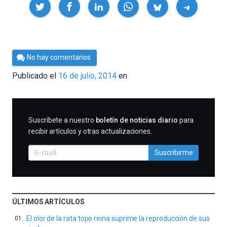
Compartir
Por
No hay comentarios
César
Publicado el
16 de julio, 2014
en
Tomé
SUSCRIBIRME
Suscríbete a nuestro
boletín de noticias diario
para
recibir artículos y otras actualizaciones.
Suscribirme
ÚLTIMOS ARTÍCULOS
El olor de la rata topo reina suprime la reproducción de sus