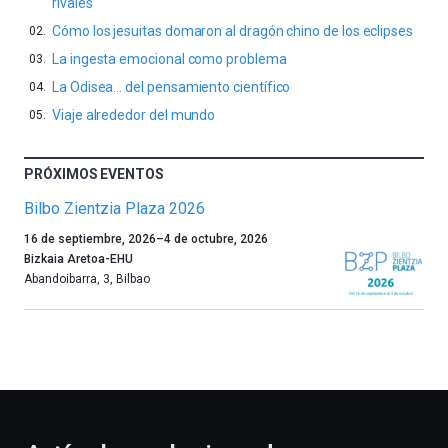
rivales
Cómo los jesuitas domaron al dragón chino de los eclipses
La ingesta emocional como problema
La Odisea… del pensamiento científico
Viaje alrededor del mundo
PRÓXIMOS EVENTOS
Bilbo Zientzia Plaza 2026
Un
16 de septiembre, 2026
–
4 de octubre, 2026
año
Bizkaia Aretoa-EHU
más,
Abandoibarra, 3
,
Bilbao
Bilbao
dará
la
bienvenida
al
otoño
con
la