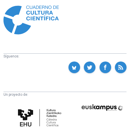
Información
Síguenos:
Un proyecto de:
Cátedra
Euskampus
de
Fundazioa
Cultura
Científica