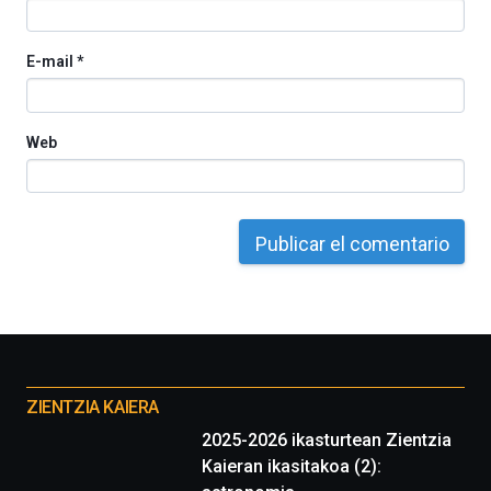
espectáculos
de
ciencia
E-mail
*
del
16
de
septiembre
Web
al
4
de
octubre.
La
iniciativa,
organizada
por
la
Cátedra…
Otros
proyectos
ZIENTZIA KAIERA
2025-2026 ikasturtean Zientzia
Kaieran ikasitakoa (2):