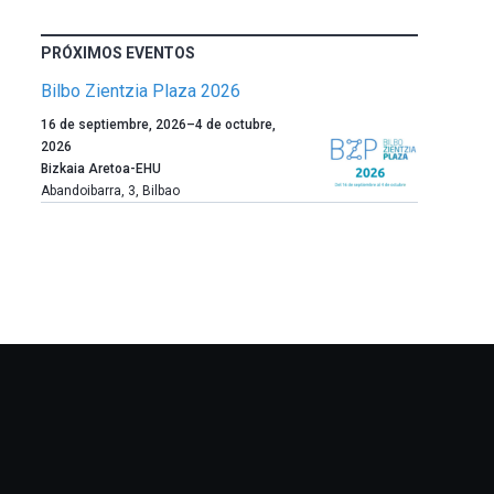
PRÓXIMOS EVENTOS
Bilbo Zientzia Plaza 2026
Un
16 de septiembre, 2026
–
4 de octubre,
año
2026
más,
Bizkaia Aretoa-EHU
Bilbao
Abandoibarra, 3
,
Bilbao
dará
la
bienvenida
al
otoño
con
la
celebración
de
la
novena
edición
de