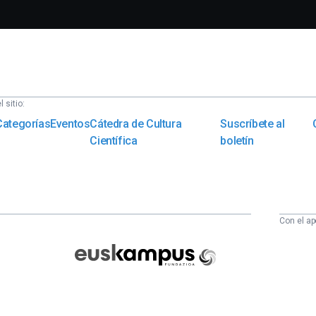
 sitio:
Categorías
Eventos
Cátedra de Cultura
Suscríbete al
Científica
boletín
Con el ap
Euskampus
Fundazioa