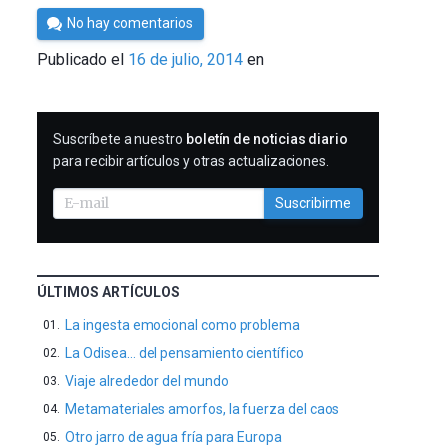
Por
No hay comentarios
César
Publicado el
16 de julio, 2014
en
Tomé
SUSCRIBIRME
Suscríbete a nuestro
boletín de noticias diario
para recibir artículos y otras actualizaciones.
Suscribirme
ÚLTIMOS ARTÍCULOS
La ingesta emocional como problema
La Odisea… del pensamiento científico
Viaje alrededor del mundo
Metamateriales amorfos, la fuerza del caos
Otro jarro de agua fría para Europa