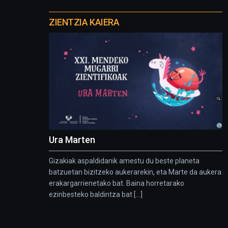
Otros
proyectos
ZIENTZIA KAIERA
Ura Marten
Gizakiak aspaldidanik amestu du beste planeta
batzuetan bizitzeko aukerarekin, eta Marte da aukera
erakargarrienetako bat. Baina horretarako
ezinbesteko baldintza bat [...]