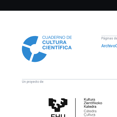
Información
Páginas del
Archivo
Un proyecto de:
Cátedra
de
Cultura
Científica
de