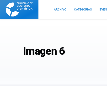
Cuaderno
de
ARCHIVO
CATEGORÍAS
EVE
Cultura
Científica
Imagen 6