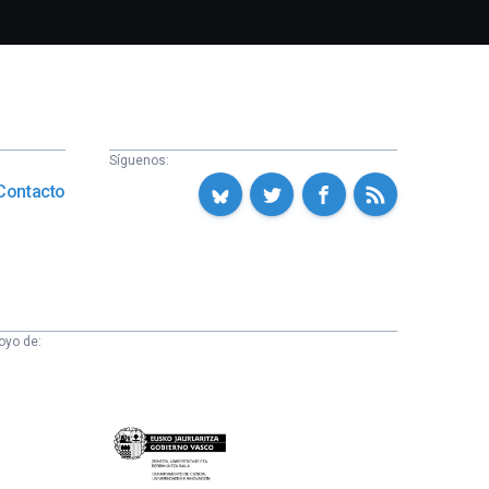
Síguenos:
Contacto
oyo de:
Eusko
Jaurlaritza