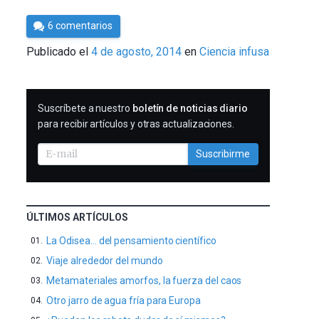
Por
6 comentarios
César
Publicado el
4 de agosto, 2014
en
Ciencia infusa
Tomé
SUSCRIBIRME
Suscríbete a nuestro
boletín de noticias diario
para recibir artículos y otras actualizaciones.
Suscribirme
ÚLTIMOS ARTÍCULOS
La Odisea… del pensamiento científico
Viaje alrededor del mundo
Metamateriales amorfos, la fuerza del caos
Otro jarro de agua fría para Europa