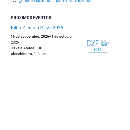
¿Pueden los robots dudar de sí mismos?
PRÓXIMOS EVENTOS
Bilbo Zientzia Plaza 2026
Un
16 de septiembre, 2026
–
4 de octubre,
año
2026
más,
Bizkaia Aretoa-EHU
Bilbao
Abandoibarra, 3
,
Bilbao
dará
la
bienvenida
al
otoño
con
la
celebración
de
la
novena
edición
de