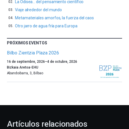
La Odisea… del pensamiento científico
Viaje alrededor del mundo
Metamateriales amorfos, la fuerza del caos
Otro jarro de agua fría para Europa
PRÓXIMOS EVENTOS
Bilbo Zientzia Plaza 2026
Un
16 de septiembre, 2026
–
4 de octubre, 2026
año
Bizkaia Aretoa-EHU
más,
Abandoibarra, 3
,
Bilbao
Bilbao
dará
la
bienvenida
al
otoño
con
la
Artículos relacionados
celebración