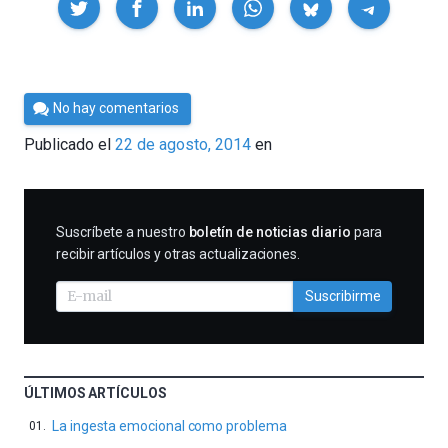
Por
No hay comentarios
César
Publicado el
22 de agosto, 2014
en
Tomé
SUSCRIBIRME
Suscríbete a nuestro
boletín de noticias diario
para
recibir artículos y otras actualizaciones.
Suscribirme
ÚLTIMOS ARTÍCULOS
La ingesta emocional como problema