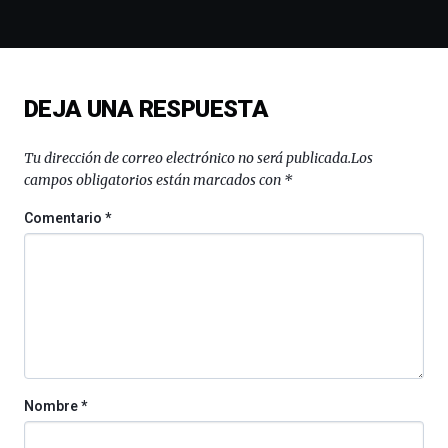
de
la
novena
edición
de
DEJA UNA RESPUESTA
Bilbo
Zientzia
Plaza
Tu dirección de correo electrónico no será publicada.
Los
(BZP),
campos obligatorios están marcados con
*
un
festival
Comentario
*
que
llenará
la
ciudad
de
monólogos,
exposiciones,
conferencias,
docufórums
Nombre
*
y
espectáculos
de