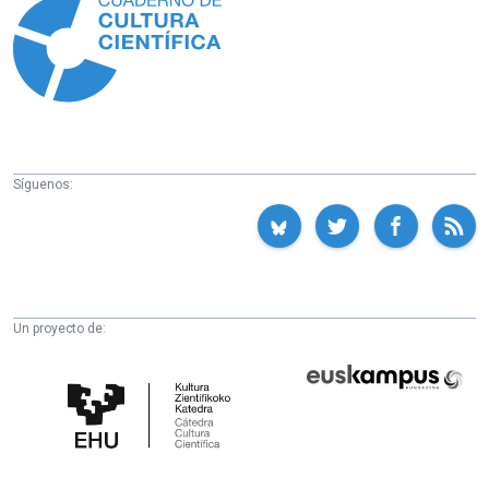
Síguenos:
Un proyecto de:
Cátedra
Euskampus
de
Fundazioa
Cultura
Científica
de