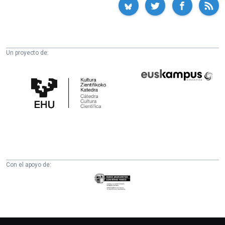
Un proyecto de:
Cátedra
Euskampus
de
Fundazioa
Cultura
Científica
de
la
UPV/EHU
Con el apoyo de:
Eusko
Jaurlaritza
-
Zientzia,