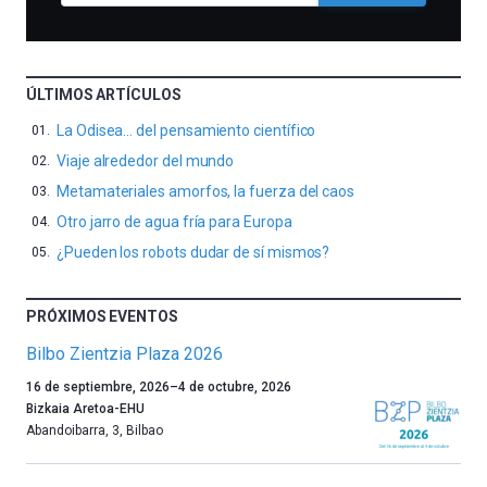
ÚLTIMOS ARTÍCULOS
La Odisea… del pensamiento científico
Viaje alrededor del mundo
Metamateriales amorfos, la fuerza del caos
Otro jarro de agua fría para Europa
¿Pueden los robots dudar de sí mismos?
PRÓXIMOS EVENTOS
Bilbo Zientzia Plaza 2026
Un
16 de septiembre, 2026
–
4 de octubre, 2026
año
Bizkaia Aretoa-EHU
más,
Abandoibarra, 3
,
Bilbao
Bilbao
dará