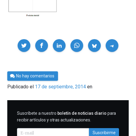
Compartir
Por
No hay comentarios
César
Publicado el
17 de septiembre, 2014
en
Tomé
SUSCRIBIRME
Suscríbete a nuestro
boletín de noticias diario
para
recibir artículos y otras actualizaciones.
Suscribirme