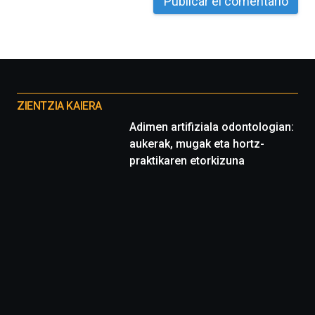
Otros
proyectos
ZIENTZIA KAIERA
Adimen artifiziala odontologian:
aukerak, mugak eta hortz-
praktikaren etorkizuna