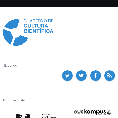
Información
Síguenos:
Un proyecto de:
Cátedra
Euskampus
de
Fundazioa