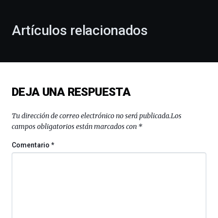
otoño
con
la
Artículos relacionados
celebración
de
la
novena
edición
de
DEJA UNA RESPUESTA
Bilbo
Zientzia
Plaza
Tu dirección de correo electrónico no será publicada.
Los
(BZP),
campos obligatorios están marcados con
*
un
festival
Comentario
*
que
llenará
la
ciudad
de
monólogos,
exposiciones,
conferencias,