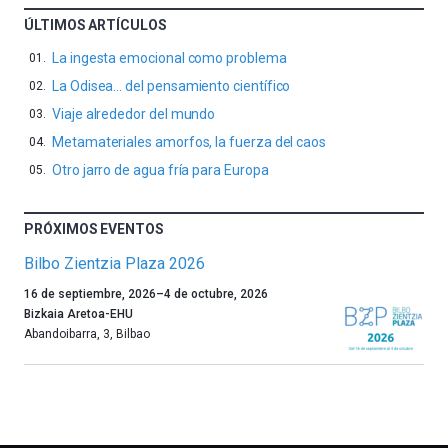
ÚLTIMOS ARTÍCULOS
La ingesta emocional como problema
La Odisea… del pensamiento científico
Viaje alrededor del mundo
Metamateriales amorfos, la fuerza del caos
Otro jarro de agua fría para Europa
PRÓXIMOS EVENTOS
Bilbo Zientzia Plaza 2026
Un
16 de septiembre, 2026
–
4 de octubre, 2026
año
Bizkaia Aretoa-EHU
más,
Abandoibarra, 3
,
Bilbao
Bilbao
dará
la
bienvenida
al