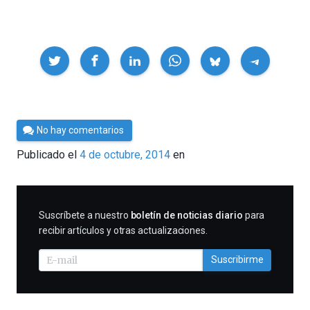
Compartir
Por
No hay comentarios
Cultura
Publicado el
4 de octubre, 2014
en
Cientifica
SUSCRIBIRME
Suscríbete a nuestro
boletín de noticias diario
para
recibir artículos y otras actualizaciones.
Suscribirme