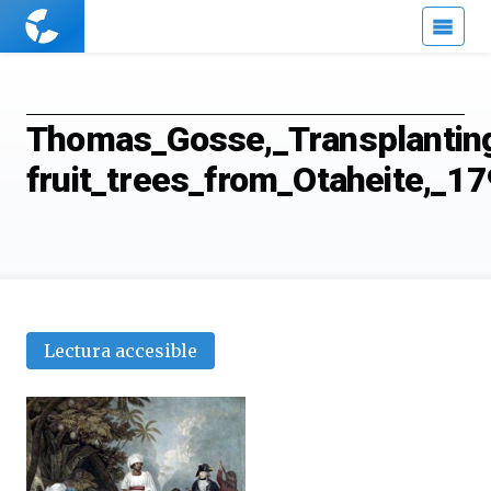
Cuaderno
de
Cultura
Científica
Thomas_Gosse,_Transplantin
fruit_trees_from_Otaheite,_
Lectura accesible