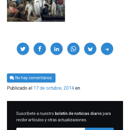
Compartir
Por
No hay comentarios
César
Publicado el
17 de octubre, 2014
en
Tomé
SUSCRIBIRME
Suscríbete a nuestro
boletín de noticias diario
para
recibir artículos y otras actualizaciones.