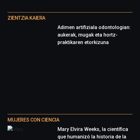
Cátedra…
Otros
proyectos
ZIENTZIA KAIERA
Adimen artifiziala odontologian:
aukerak, mugak eta hortz-
praktikaren etorkizuna
MUJERES CON CIENCIA
Mary Elvira Weeks, la científica
que humanizó la historia de la