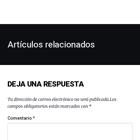
dará
la
bienvenida
al
otoño
con
la
Artículos relacionados
celebración
de
la
novena
edición
de
DEJA UNA RESPUESTA
Bilbo
Zientzia
Plaza
Tu dirección de correo electrónico no será publicada.
Los
(BZP),
campos obligatorios están marcados con
*
un
festival
Comentario
*
que
llenará
la
ciudad