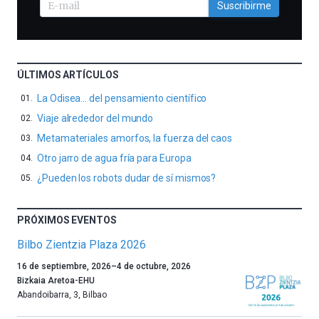
Suscribirme
ÚLTIMOS ARTÍCULOS
La Odisea… del pensamiento científico
Viaje alrededor del mundo
Metamateriales amorfos, la fuerza del caos
Otro jarro de agua fría para Europa
¿Pueden los robots dudar de sí mismos?
PRÓXIMOS EVENTOS
Bilbo Zientzia Plaza 2026
Un
16 de septiembre, 2026
–
4 de octubre, 2026
año
Bizkaia Aretoa-EHU
más,
Abandoibarra, 3
,
Bilbao
Bilbao