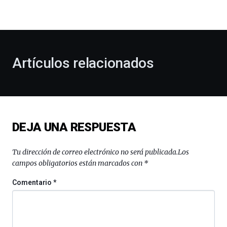
la
bienvenida
al
otoño
con
la
Artículos relacionados
celebración
de
la
novena
edición
de
DEJA UNA RESPUESTA
Bilbo
Zientzia
Plaza
Tu dirección de correo electrónico no será publicada.
Los
(BZP),
campos obligatorios están marcados con
*
un
festival
Comentario
*
que
llenará
la
ciudad
de