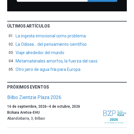
ÚLTIMOS ARTÍCULOS
La ingesta emocional como problema
La Odisea… del pensamiento científico
Viaje alrededor del mundo
Metamateriales amorfos, la fuerza del caos
Otro jarro de agua fría para Europa
PRÓXIMOS EVENTOS
Bilbo Zientzia Plaza 2026
Un
16 de septiembre, 2026
–
4 de octubre, 2026
año
Bizkaia Aretoa-EHU
más,
Abandoibarra, 3
,
Bilbao
Bilbao
dará