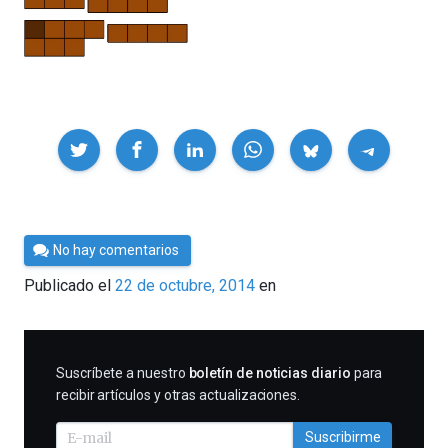
Compartir
Por
No hay comentarios
César
Publicado el
22 de octubre, 2014
en
Tomé
SUSCRIBIRME
Suscríbete a nuestro
boletín de noticias diario
para
recibir artículos y otras actualizaciones.
Suscribirme