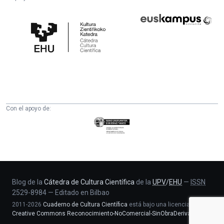
Cátedra
Euskampus
de
Fundazioa
Cultura
Científica
de
la
UPV/EHU
Con el apoyo de:
Eusko
Jaurlaritza
-
Zientzia,
Unibertsitate
eta
Blog de la
Cátedra de Cultura Científica
de la
UPV
/
EHU
—
ISSN
2529-8984
—
Editado en Bilbao
Berrikuntza
2011-2026
Cuaderno de Cultura Científica
está bajo una licencia
saila
Creative Commons Reconocimiento-NoComercial-SinObraDerivada 4.0