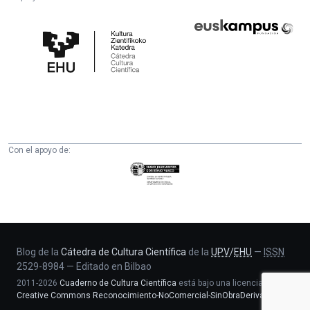
Cátedra
Euskampus
de
Fundazioa
Cultura
Científica
de
la
UPV/EHU
Con el apoyo de:
Eusko
Jaurlaritza
-
Zientzia,
Unibertsitate
eta
Blog de la
Cátedra de Cultura Científica
de la
UPV
/
EHU
—
ISSN
2529-8984
—
Editado en Bilbao
Berrikuntza
2011-2026
Cuaderno de Cultura Científica
está bajo una licencia
saila
Creative Commons Reconocimiento-NoComercial-SinObraDerivada 4.0