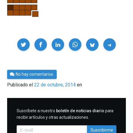
Compartir
Por
No hay comentarios
César
Publicado el
22 de octubre, 2014
en
Tomé
SUSCRIBIRME
Suscríbete a nuestro
boletín de noticias diario
para
recibir artículos y otras actualizaciones.
Suscribirme