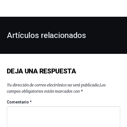
la
bienvenida
al
otoño
con
la
Artículos relacionados
celebración
de
la
novena
edición
de
DEJA UNA RESPUESTA
Bilbo
Zientzia
Plaza
Tu dirección de correo electrónico no será publicada.
Los
(BZP),
campos obligatorios están marcados con
*
un
festival
Comentario
*
que
llenará
la
ciudad
de