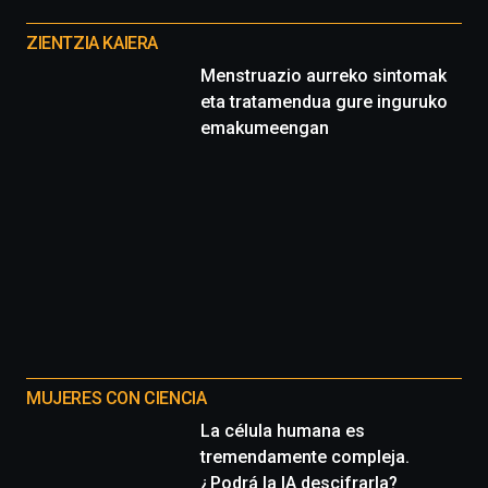
Otros
proyectos
ZIENTZIA KAIERA
Menstruazio aurreko sintomak
eta tratamendua gure inguruko
emakumeengan
MUJERES CON CIENCIA
La célula humana es
tremendamente compleja.
¿Podrá la IA descifrarla?