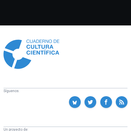
Información
Síguenos:
Un proyecto de: