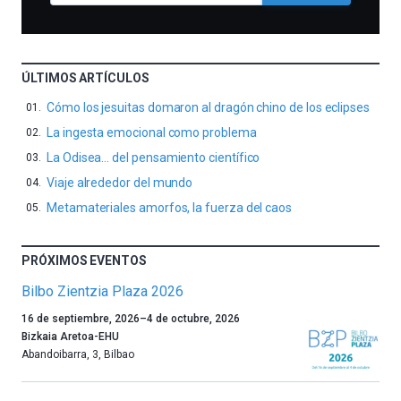
ÚLTIMOS ARTÍCULOS
Cómo los jesuitas domaron al dragón chino de los eclipses
La ingesta emocional como problema
La Odisea… del pensamiento científico
Viaje alrededor del mundo
Metamateriales amorfos, la fuerza del caos
PRÓXIMOS EVENTOS
Bilbo Zientzia Plaza 2026
Un
16 de septiembre, 2026
–
4 de octubre, 2026
año
Bizkaia Aretoa-EHU
más,
Abandoibarra, 3
,
Bilbao
Bilbao
dará