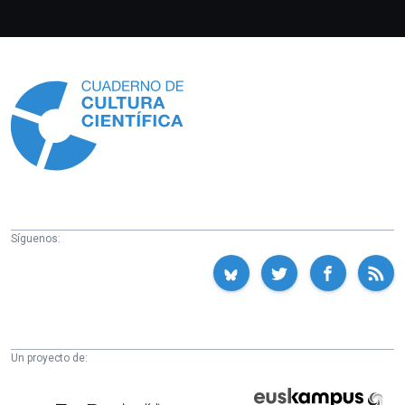
Información
Síguenos:
Un proyecto de:
Cátedra
Euskampus
de
Fundazioa