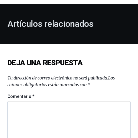
al
otoño
con
la
Artículos relacionados
celebración
de
la
novena
edición
de
DEJA UNA RESPUESTA
Bilbo
Zientzia
Plaza
Tu dirección de correo electrónico no será publicada.
Los
(BZP),
campos obligatorios están marcados con
*
un
festival
Comentario
*
que
llenará
la
ciudad
de
monólogos,
exposiciones,