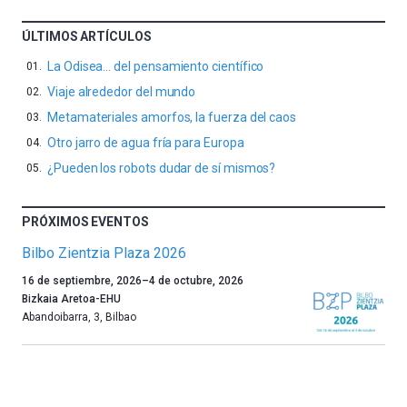
ÚLTIMOS ARTÍCULOS
La Odisea… del pensamiento científico
Viaje alrededor del mundo
Metamateriales amorfos, la fuerza del caos
Otro jarro de agua fría para Europa
¿Pueden los robots dudar de sí mismos?
PRÓXIMOS EVENTOS
Bilbo Zientzia Plaza 2026
Un
16 de septiembre, 2026
–
4 de octubre, 2026
año
Bizkaia Aretoa-EHU
más,
Abandoibarra, 3
,
Bilbao
Bilbao
dará
la
bienvenida