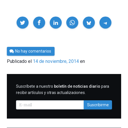
Compartir
Por
No hay comentarios
César
Publicado el
14 de noviembre, 2014
en
Tomé
SUSCRIBIRME
Suscríbete a nuestro
boletín de noticias diario
para
recibir artículos y otras actualizaciones.
Suscribirme