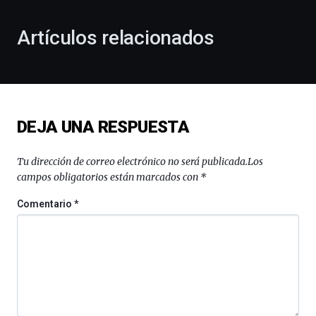
con
la
Artículos relacionados
celebración
de
la
novena
edición
de
DEJA UNA RESPUESTA
Bilbo
Zientzia
Plaza
Tu dirección de correo electrónico no será publicada.
Los
(BZP),
campos obligatorios están marcados con
*
un
festival
Comentario
*
que
llenará
la
ciudad
de
monólogos,
exposiciones,
conferencias,