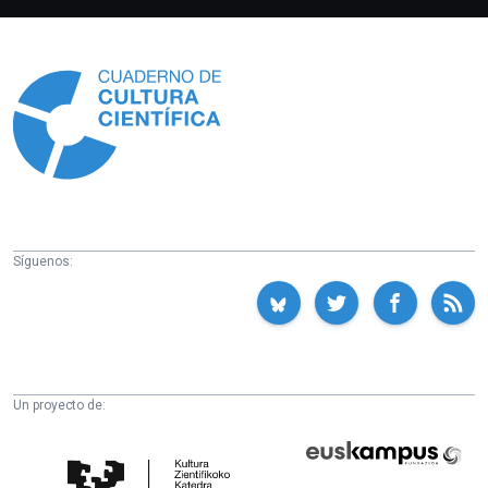
Información
Síguenos:
Un proyecto de:
Cátedra
Euskampus
de
Fundazioa
Cultura