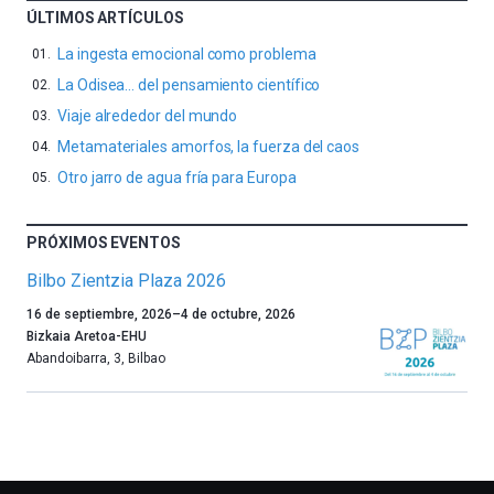
ÚLTIMOS ARTÍCULOS
La ingesta emocional como problema
La Odisea… del pensamiento científico
Viaje alrededor del mundo
Metamateriales amorfos, la fuerza del caos
Otro jarro de agua fría para Europa
PRÓXIMOS EVENTOS
Bilbo Zientzia Plaza 2026
Un
16 de septiembre, 2026
–
4 de octubre, 2026
año
Bizkaia Aretoa-EHU
más,
Abandoibarra, 3
,
Bilbao
Bilbao
dará
la
bienvenida
al
otoño