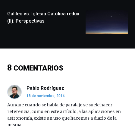
ciudad
de
monólogos,
Galileo vs. Iglesia Católica redux
exposiciones,
(II): Perspectivas
conferencias,
docufórums
y
espectáculos
de
ciencia
del
8
COMENTARIOS
16
de
septiembre
al
Pablo Rodríguez
4
18 de noviembre, 2014
de
octubre.
Aunque cuando se habla de paralaje se suele hacer
La
referencia, como en este artículo, a las aplicaciones en
iniciativa,
astronomía, existe un uso que hacemos a diario de la
organizada
misma:
por
la