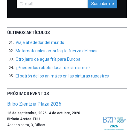
Suscribirme
ÚLTIMOS ARTÍCULOS
Viaje alrededor del mundo
Metamateriales amorfos, la fuerza del caos
Otro jarro de agua fría para Europa
¿Pueden los robots dudar de sí mismos?
El patrón de los animales en las pinturas rupestres
PRÓXIMOS EVENTOS
Bilbo Zientzia Plaza 2026
Un
16 de septiembre, 2026
–
4 de octubre, 2026
año
Bizkaia Aretoa-EHU
más,
Abandoibarra, 3
,
Bilbao
Bilbao