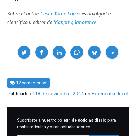
Sobre el autor:
César Tomé López
es divulgador
científico y editor de
Mapping Ignorance
Compartir
Por
12 comentarios
César
Publicado el
18 de noviembre, 2014
en
Experientia docet
Tomé
SUSCRIBIRME
Suscríbete a nuestro
boletín de noticias diario
para
recibir artículos y otras actualizaciones.