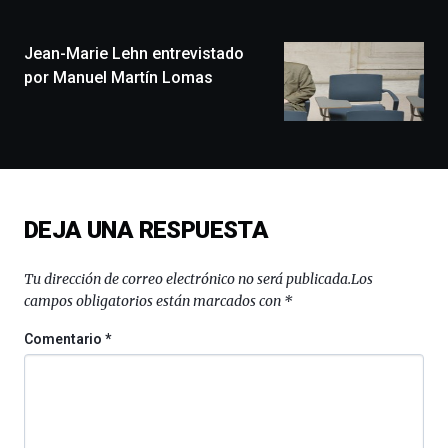
ciudad
de
monólogos,
Jean-Marie Lehn entrevistado
exposiciones,
por Manuel Martín Lomas
conferencias,
docufórums
y
espectáculos
de
ciencia
del
DEJA UNA RESPUESTA
16
de
septiembre
Tu dirección de correo electrónico no será publicada.
Los
al
campos obligatorios están marcados con
*
4
de
Comentario
*
octubre.
La
iniciativa,
organizada
por