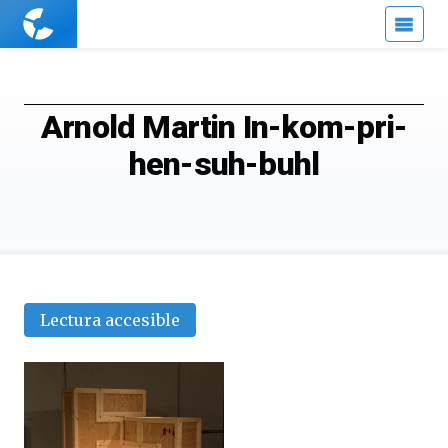
Cuaderno
de
Cultura
Científica
Arnold Martin In-kom-pri-
hen-suh-buhl
Lectura accesible