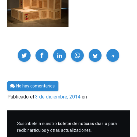
Compartir
Por
No hay comentarios
César
Publicado el
3 de diciembre, 2014
en
Tomé
SUSCRIBIRME
Suscríbete a nuestro
boletín de noticias diario
para
recibir artículos y otras actualizaciones.