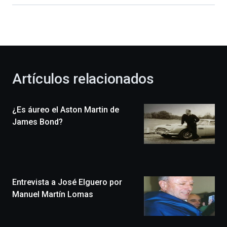
dará
la
bienvenida
al
otoño
con
la
Artículos relacionados
celebración
de
la
¿Es áureo el Aston Martin de
novena
edición
James Bond?
de
Bilbo
Zientzia
Plaza
(BZP),
Entrevista a José Elguero por
un
festival
Manuel Martín Lomas
que
llenará
la