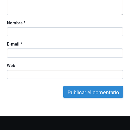
la
Cátedra…
Nombre
*
E-mail
*
Web
Otros