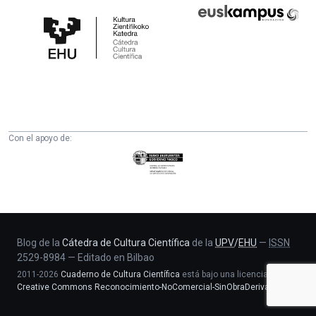
Cátedra
Euskampus
de
Fundazioa
Cultura
Científica
de
la
UPV/EHU
Con el apoyo de:
Eusko
Jaurlaritza
-
Zientzia,
Unibertsitate
eta
Blog de la
Cátedra de Cultura Científica
de la
UPV
/
EHU
—
ISSN
2529-8984
—
Editado en Bilbao
Berrikuntza
2011-2026
Cuaderno de Cultura Científica
está bajo una licencia
saila
Creative Commons Reconocimiento-NoComercial-SinObraDerivada 4.0