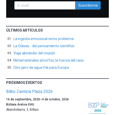
Suscribirme
ÚLTIMOS ARTÍCULOS
La ingesta emocional como problema
La Odisea… del pensamiento científico
Viaje alrededor del mundo
Metamateriales amorfos, la fuerza del caos
Otro jarro de agua fría para Europa
PRÓXIMOS EVENTOS
Bilbo Zientzia Plaza 2026
Un
16 de septiembre, 2026
–
4 de octubre, 2026
año
Bizkaia Aretoa-EHU
más,
Abandoibarra, 3
,
Bilbao
Bilbao