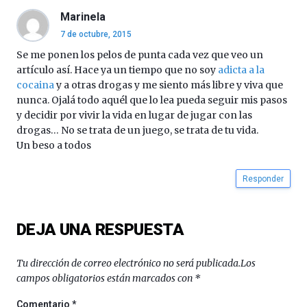
organizada
Marinela
por
7 de octubre, 2015
la
Se me ponen los pelos de punta cada vez que veo un
Cátedra…
artículo así. Hace ya un tiempo que no soy
adicta a la
cocaina
y a otras drogas y me siento más libre y viva que
nunca. Ojalá todo aquél que lo lea pueda seguir mis pasos
y decidir por vivir la vida en lugar de jugar con las
drogas… No se trata de un juego, se trata de tu vida.
Un beso a todos
Responder
DEJA UNA RESPUESTA
Tu dirección de correo electrónico no será publicada.
Los
campos obligatorios están marcados con
*
Comentario
*