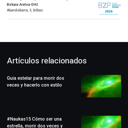
año
Bizkaia Aretoa-EHU
más,
Abandoibarra, 3
,
Bilbao
Bilbao
dará
la
bienvenida
al
otoño
con
la
Artículos relacionados
celebración
de
la
Guia estelar para morir dos
novena
edición
veces y hacerlo con estilo
de
Bilbo
Zientzia
Plaza
(BZP),
#Naukas15 Cómo ser una
un
festival
estrella, morir dos veces y