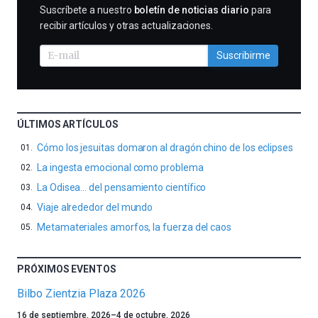
SUSCRIBIRME
Suscríbete a nuestro
boletín de noticias diario
para
recibir artículos y otras actualizaciones.
Suscribirme
ÚLTIMOS ARTÍCULOS
Cómo los jesuitas domaron al dragón chino de los eclipses
La ingesta emocional como problema
La Odisea… del pensamiento científico
Viaje alrededor del mundo
Metamateriales amorfos, la fuerza del caos
PRÓXIMOS EVENTOS
Bilbo Zientzia Plaza 2026
Un
16 de septiembre, 2026
–
4 de octubre, 2026