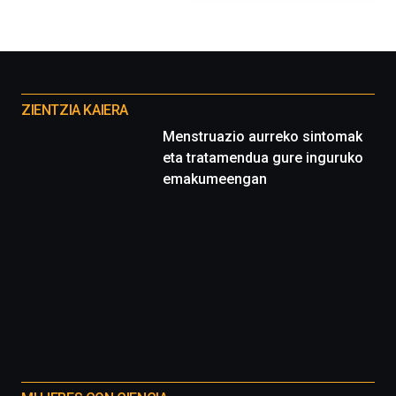
Otros
proyectos
ZIENTZIA KAIERA
Menstruazio aurreko sintomak
eta tratamendua gure inguruko
emakumeengan