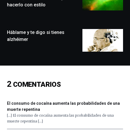
que
hacerlo con estilo
llenará
la
ciudad
de
monólogos,
Háblame y te digo si tienes
exposiciones,
alzhéimer
conferencias,
docufórums
y
espectáculos
de
ciencia
del
2
COMENTARIOS
16
de
septiembre
al
El consumo de cocaína aumenta las probabilidades de una
4
muerte repentina
de
[…] El consumo de cocaína aumenta las probabilidades de una
octubre.
muerte repentina […]
La
iniciativa,