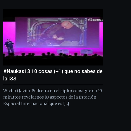
Bilbo
Zientzia
Plaza
(BZP),
un
festival
que
llenará
la
ciudad
de
monólogos,
#Naukas13 10 cosas (+1) que no sabes de
exposiciones,
conferencias,
la ISS
docufórums
y
Wicho (Javier Pedreira en el siglo) consigue en 10
espectáculos
minutos revelarnos 10 aspectos de la Estación
de
Espacial Internacional que es […]
ciencia
del
16
de
septiembre