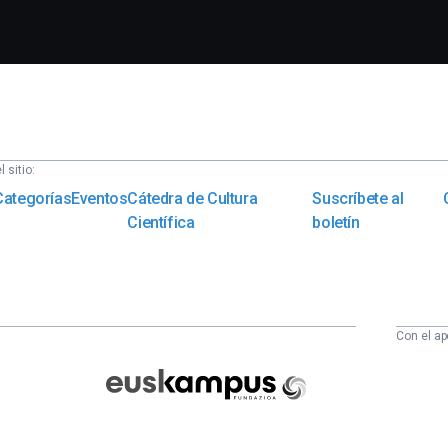
 sitio:
Categorías
Eventos
Cátedra de Cultura
Suscríbete al
Científica
boletín
Con el ap
Euskampus
Fundazioa