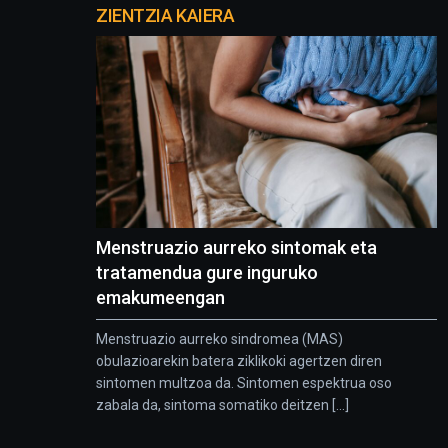
proyectos
ZIENTZIA KAIERA
Menstruazio aurreko sintomak eta
tratamendua gure inguruko
emakumeengan
Menstruazio aurreko sindromea (MAS)
obulazioarekin batera ziklikoki agertzen diren
sintomen multzoa da. Sintomen espektrua oso
zabala da, sintoma somatiko deitzen [...]