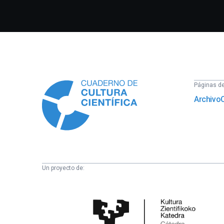
Información
Páginas del
Archivo
Un proyecto de:
Cátedra
de
Cultura
Científica