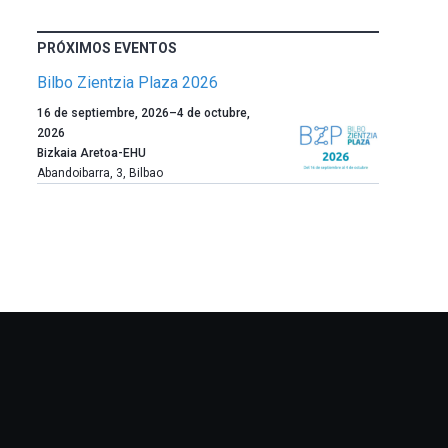
PRÓXIMOS EVENTOS
Bilbo Zientzia Plaza 2026
Un
16 de septiembre, 2026
–
4 de octubre,
año
2026
más,
Bizkaia Aretoa-EHU
Bilbao
Abandoibarra, 3
,
Bilbao
dará
la
bienvenida
al
otoño
con
la
celebración
de
la
novena
edición
de