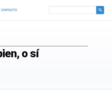
CONTACTO
Buscar
en
el
sitio
ien, o sí