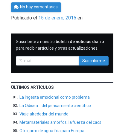
Por
No hay comentarios
César
Publicado el
15 de enero, 2015
en
Tomé
SUSCRIBIRME
Suscríbete a nuestro
boletín de noticias diario
para recibir artículos y otras actualizaciones.
Suscribirme
ÚLTIMOS ARTÍCULOS
La ingesta emocional como problema
La Odisea… del pensamiento científico
Viaje alrededor del mundo
Metamateriales amorfos, la fuerza del caos
Otro jarro de agua fría para Europa