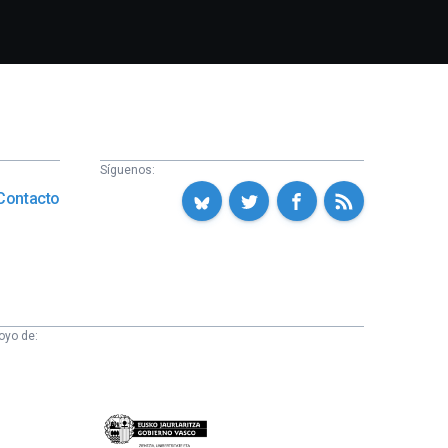
Síguenos:
Contacto
oyo de:
Eusko