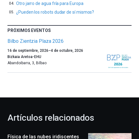
Otro jarro de agua fría para Europa
¿Pueden los robots dudar de sí mismos?
PRÓXIMOS EVENTOS
Bilbo Zientzia Plaza 2026
Un
16 de septiembre, 2026
–
4 de octubre, 2026
año
Bizkaia Aretoa-EHU
más,
Abandoibarra, 3
,
Bilbao
Bilbao
dará
la
bienvenida
al
otoño
con
la
Artículos relacionados
celebración
de
la
Física de las nubes iridiscentes
novena