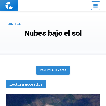
Cuaderno
de
Cultura
Científica
FRONTERAS
Nubes bajo el sol
Irakurri euskaraz
Lectura accesible