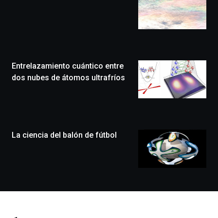
edición
de
Bilbo
Zientzia
Plaza
(BZP),
Entrelazamiento cuántico entre
un
festival
dos nubes de átomos ultrafríos
que
llenará
la
ciudad
de
monólogos,
La ciencia del balón de fútbol
exposiciones,
conferencias,
docufórums
y
espectáculos
de
ciencia
del