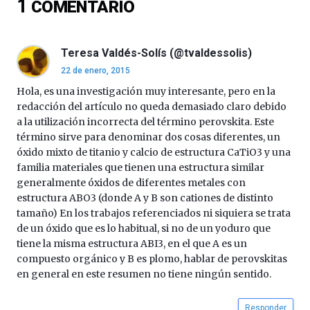
1
COMENTARIO
16
de
septiembre
al
Teresa Valdés-Solís (@tvaldessolis)
4
22 de enero, 2015
de
octubre.
Hola, es una investigación muy interesante, pero en la
La
redacción del artículo no queda demasiado claro debido
iniciativa,
a la utilización incorrecta del término perovskita. Este
organizada
término sirve para denominar dos cosas diferentes, un
por
óxido mixto de titanio y calcio de estructura CaTiO3 y una
la
familia materiales que tienen una estructura similar
Cátedra…
generalmente óxidos de diferentes metales con
estructura ABO3 (donde A y B son cationes de distinto
tamaño) En los trabajos referenciados ni siquiera se trata
de un óxido que es lo habitual, si no de un yoduro que
tiene la misma estructura ABI3, en el que A es un
compuesto orgánico y B es plomo, hablar de perovskitas
en general en este resumen no tiene ningún sentido.
Responder