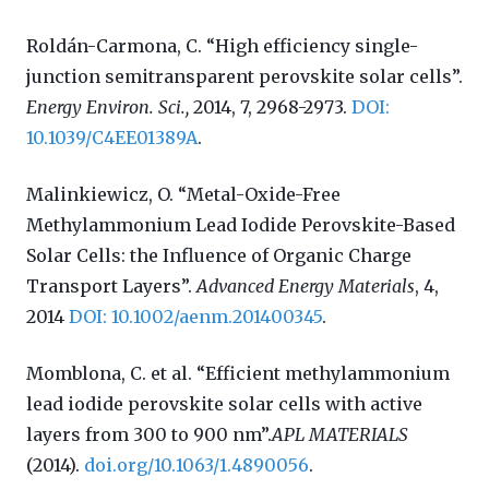
Roldán-Carmona, C. “High efficiency single-
junction semitransparent perovskite solar cells”.
Energy Environ. Sci.,
2014, 7, 2968-2973.
DOI:
10.1039/C4EE01389A
.
Malinkiewicz, O. “Metal-Oxide-Free
Methylammonium Lead Iodide Perovskite-Based
Solar Cells: the Influence of Organic Charge
Transport Layers”.
Advanced Energy Materials
, 4,
2014
DOI: 10.1002/aenm.201400345
.
Momblona, C. et al. “
Efficient methylammonium
lead iodide perovskite solar cells with active
layers from 300 to 900 nm”.
APL MATERIALS
(2014).
doi.org/10.1063/1.4890056
.