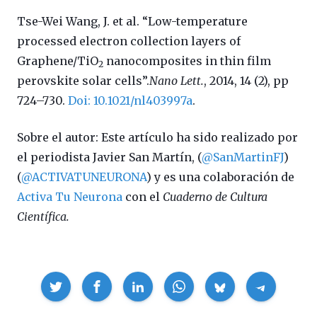
Tse-Wei Wang, J. et al. “Low-temperature
processed electron collection layers of
Graphene/TiO
nanocomposites in thin film
2
perovskite solar cells”.
Nano Lett.
, 2014, 14 (2), pp
724–730.
Doi: 10.1021/nl403997a
.
Sobre el autor: Este artículo ha sido realizado por
el periodista Javier San Martín, (
@SanMartinFJ
)
(
@ACTIVATUNEURONA
) y es una colaboración de
Activa Tu Neurona
con el
Cuaderno de Cultura
Científica.
Compartir