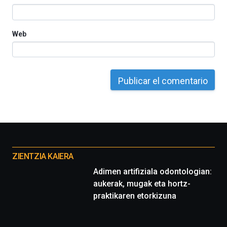
Web
Otros
proyectos
ZIENTZIA KAIERA
Adimen artifiziala odontologian:
aukerak, mugak eta hortz-
praktikaren etorkizuna