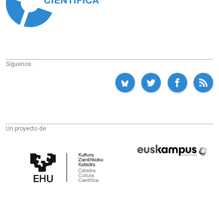
Síguenos:
Un proyecto de:
Cátedra
Euskampus
de
Fundazioa
Cultura
Científica
de
la
UPV/EHU