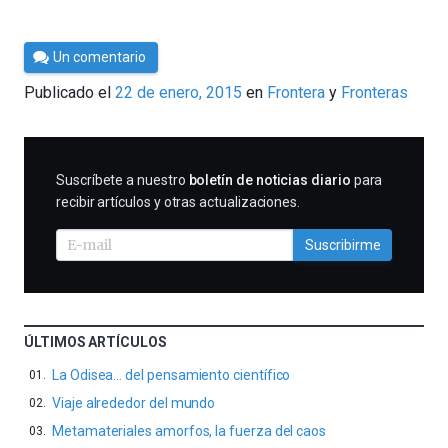
Por
Un comentario
César
Publicado el
22 de enero, 2015
en
Frontera
Fronteras
Tomé
SUSCRIBIRME
Suscríbete a nuestro
boletín de noticias diario
para
recibir artículos y otras actualizaciones.
Suscribirme
ÚLTIMOS ARTÍCULOS
La Odisea… del pensamiento científico
Viaje alrededor del mundo
Metamateriales amorfos, la fuerza del caos