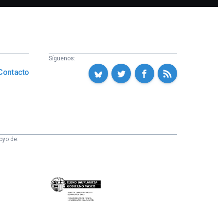
Síguenos:
Contacto
oyo de:
Eusko
Jaurlaritza
-
Zientzia,