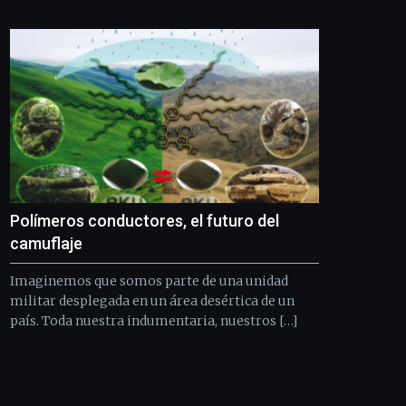
Bilbo
Zientzia
Plaza
(BZP),
un
festival
que
llenará
la
ciudad
de
monólogos,
Polímeros conductores, el futuro del
exposiciones,
conferencias,
camuflaje
docufórums
y
Imaginemos que somos parte de una unidad
espectáculos
militar desplegada en un área desértica de un
de
país. Toda nuestra indumentaria, nuestros […]
ciencia
del
16
de
septiembre