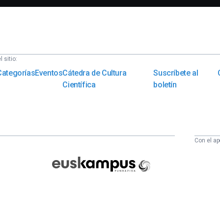
 sitio:
Categorías
Eventos
Cátedra de Cultura
Suscríbete al
Científica
boletín
Con el ap
Euskampus
Fundazioa