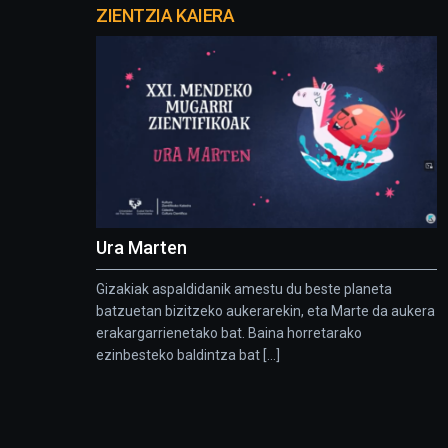
proyectos
ZIENTZIA KAIERA
Ura Marten
Gizakiak aspaldidanik amestu du beste planeta
batzuetan bizitzeko aukerarekin, eta Marte da aukera
erakargarrienetako bat. Baina horretarako
ezinbesteko baldintza bat [...]