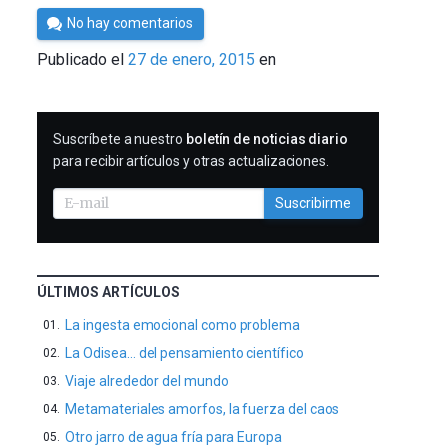
Por
No hay comentarios
César
Publicado el
27 de enero, 2015
en
Tomé
SUSCRIBIRME
Suscríbete a nuestro
boletín de noticias diario
para recibir artículos y otras actualizaciones.
Suscribirme
ÚLTIMOS ARTÍCULOS
La ingesta emocional como problema
La Odisea… del pensamiento científico
Viaje alrededor del mundo
Metamateriales amorfos, la fuerza del caos
Otro jarro de agua fría para Europa