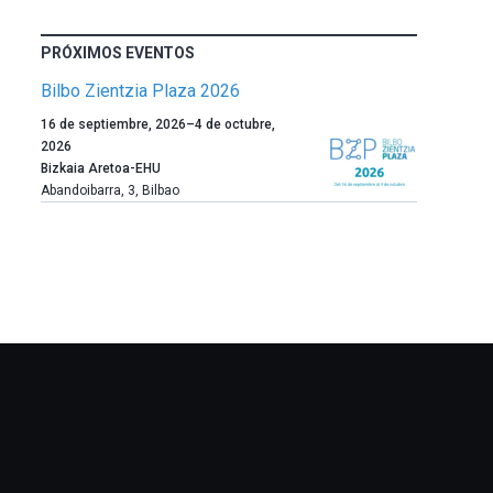
PRÓXIMOS EVENTOS
Bilbo Zientzia Plaza 2026
Un
16 de septiembre, 2026
–
4 de octubre,
año
2026
más,
Bizkaia Aretoa-EHU
Bilbao
Abandoibarra, 3
,
Bilbao
dará
la
bienvenida
al
otoño
con
la
celebración
de
la
novena
edición
de