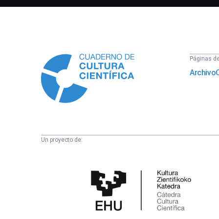
Información
Páginas del
Archivo
Un proyecto de:
Cátedra
de
Cultura
Científica
de
la