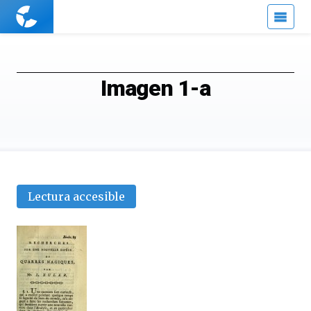
Cuaderno
de
Cultura
Científica
Imagen 1-a
Lectura accesible