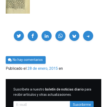
Compartir
Por
No hay comentarios
César
Publicado el
28 de enero, 2015
en
Tomé
SUSCRIBIRME
Suscríbete a nuestro
boletín de noticias diario
para
recibir artículos y otras actualizaciones.
Suscribirme