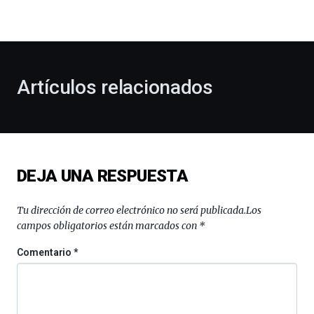
la
bienvenida
al
otoño
con
la
Artículos relacionados
celebración
de
la
novena
edición
de
DEJA UNA RESPUESTA
Bilbo
Zientzia
Plaza
Tu dirección de correo electrónico no será publicada.
Los
(BZP),
campos obligatorios están marcados con
*
un
festival
Comentario
*
que
llenará
la
ciudad
de