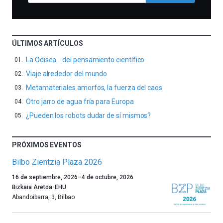
ÚLTIMOS ARTÍCULOS
La Odisea… del pensamiento científico
Viaje alrededor del mundo
Metamateriales amorfos, la fuerza del caos
Otro jarro de agua fría para Europa
¿Pueden los robots dudar de sí mismos?
PRÓXIMOS EVENTOS
Bilbo Zientzia Plaza 2026
Un
16 de septiembre, 2026
–
4 de octubre, 2026
año
Bizkaia Aretoa-EHU
más,
Abandoibarra, 3
,
Bilbao
Bilbao
dará