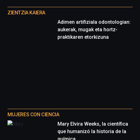
Otros
proyectos
ZIENTZIA KAIERA
Adimen artifiziala odontologian:
aukerak, mugak eta hortz-
praktikaren etorkizuna
MUJERES CON CIENCIA
Mary Elvira Weeks, la científica
que humanizó la historia de la
química