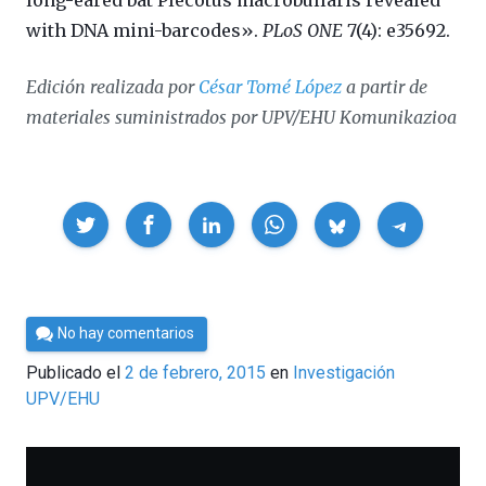
long-eared bat Plecotus macrobullaris revealed
with DNA mini-barcodes».
PLoS ONE
7(4): e35692.
Edición realizada por
César Tomé López
a partir de
materiales suministrados por UPV/EHU Komunikazioa
Compartir
Por
No hay comentarios
César
Publicado el
2 de febrero, 2015
en
Investigación
Tomé
UPV/EHU