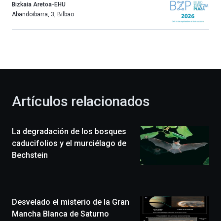
año
Bizkaia Aretoa-EHU
más,
Abandoibarra, 3
,
Bilbao
Bilbao
dará
la
bienvenida
al
otoño
con
la
Artículos relacionados
celebración
de
la
La degradación de los bosques
novena
edición
caducifolios y el murciélago de
de
Bechstein
Bilbo
Zientzia
Plaza
(BZP),
Desvelado el misterio de la Gran
un
festival
Mancha Blanca de Saturno