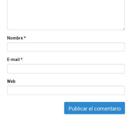
organizada
por
la
Cátedra…
Nombre
*
E-mail
*
Web