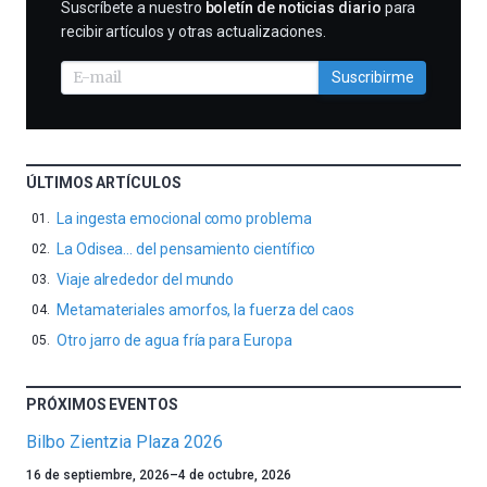
SUSCRIBIRME
Suscríbete a nuestro
boletín de noticias diario
para
recibir artículos y otras actualizaciones.
Suscribirme
ÚLTIMOS ARTÍCULOS
La ingesta emocional como problema
La Odisea… del pensamiento científico
Viaje alrededor del mundo
Metamateriales amorfos, la fuerza del caos
Otro jarro de agua fría para Europa
PRÓXIMOS EVENTOS
Bilbo Zientzia Plaza 2026
Un
16 de septiembre, 2026
–
4 de octubre, 2026