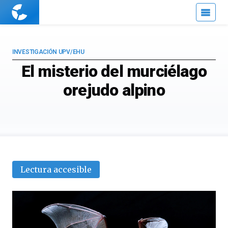
Cuaderno
de
Cultura
Científica
INVESTIGACIÓN UPV/EHU
El misterio del murciélago
orejudo alpino
Lectura accesible