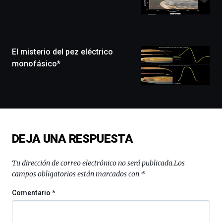
que
llenará
la
ciudad
de
monólogos,
El misterio del pez eléctrico
exposiciones,
monofásico*
conferencias,
docufórums
y
espectáculos
de
ciencia
del
DEJA UNA RESPUESTA
16
de
septiembre
Tu dirección de correo electrónico no será publicada.
Los
al
campos obligatorios están marcados con
*
4
de
Comentario
*
octubre.
La
iniciativa,