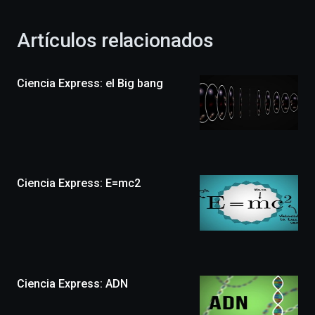
con
la
Artículos relacionados
celebración
de
la
Ciencia Express: el Big bang
novena
edición
de
Bilbo
Zientzia
Plaza
(BZP),
Ciencia Express: E=mc2
un
festival
que
llenará
la
ciudad
de
monólogos,
Ciencia Express: ADN
exposiciones,
conferencias,