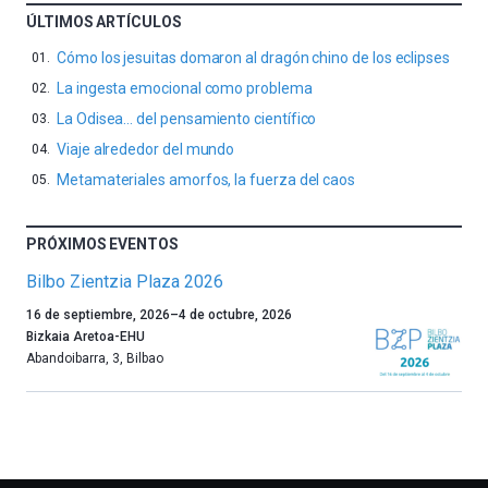
ÚLTIMOS ARTÍCULOS
Cómo los jesuitas domaron al dragón chino de los eclipses
La ingesta emocional como problema
La Odisea… del pensamiento científico
Viaje alrededor del mundo
Metamateriales amorfos, la fuerza del caos
PRÓXIMOS EVENTOS
Bilbo Zientzia Plaza 2026
Un
16 de septiembre, 2026
–
4 de octubre, 2026
año
Bizkaia Aretoa-EHU
más,
Abandoibarra, 3
,
Bilbao
Bilbao
dará
la
bienvenida
al
otoño