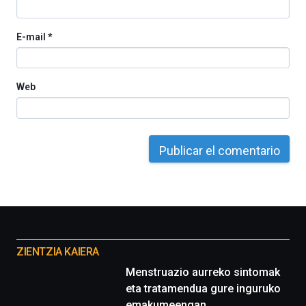
E-mail
*
Web
Otros
proyectos
ZIENTZIA KAIERA
Menstruazio aurreko sintomak
eta tratamendua gure inguruko
emakumeengan