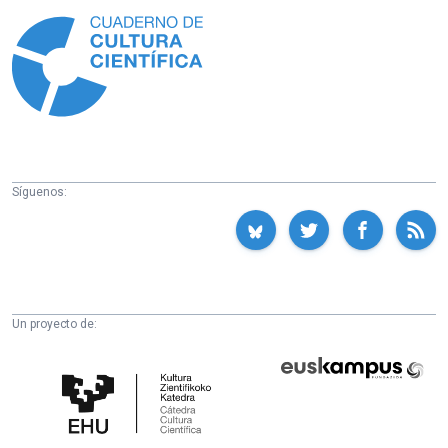
Información
Síguenos:
Un proyecto de:
Cátedra
Euskampus
de
Fundazioa
Cultura
Científica
de