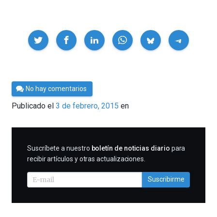
Compartir
Por
No hay comentarios
César
Publicado el
3 de febrero, 2015
en
Tomé
SUSCRIBIRME
Suscríbete a nuestro
boletín de noticias diario
para
recibir artículos y otras actualizaciones.
Suscribirme