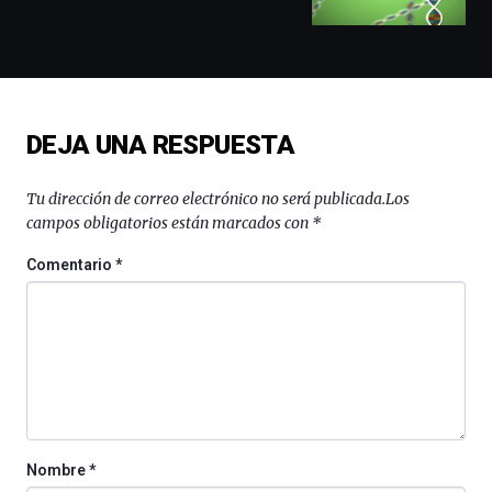
docufórums
y
espectáculos
de
ciencia
del
DEJA UNA RESPUESTA
16
de
septiembre
Tu dirección de correo electrónico no será publicada.
Los
al
campos obligatorios están marcados con
*
4
de
Comentario
*
octubre.
La
iniciativa,
organizada
por
la
Cátedra…
Nombre
*