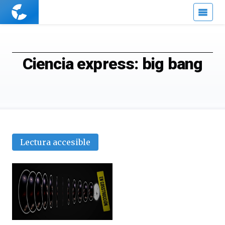
Cuaderno
de
Cultura
Científica
Ciencia express: big bang
Lectura accesible