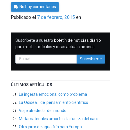
Por
No hay comentarios
César
Publicado el
7 de febrero, 2015
en
Tomé
SUSCRIBIRME
Suscríbete a nuestro
boletín de noticias diario
para recibir artículos y otras actualizaciones.
Suscribirme
ÚLTIMOS ARTÍCULOS
La ingesta emocional como problema
La Odisea… del pensamiento científico
Viaje alrededor del mundo
Metamateriales amorfos, la fuerza del caos
Otro jarro de agua fría para Europa