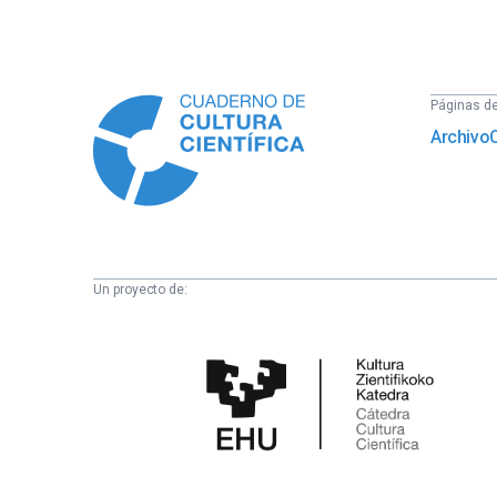
Información
Páginas del
Archivo
Un proyecto de:
Cátedra
de
Cultura
Científica
de
la
UPV/EHU