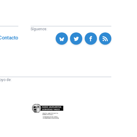
Síguenos:
Contacto
oyo de:
Eusko
Jaurlaritza
-
Zientzia,
Unibertsitate