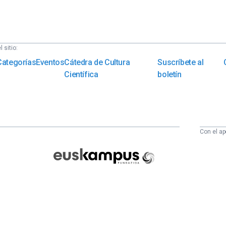
 sitio:
Categorías
Eventos
Cátedra de Cultura
Suscríbete al
Científica
boletín
Con el ap
Euskampus
Fundazioa