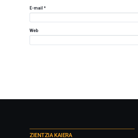
E-mail
*
Web
Otros
proyectos
ZIENTZIA KAIERA