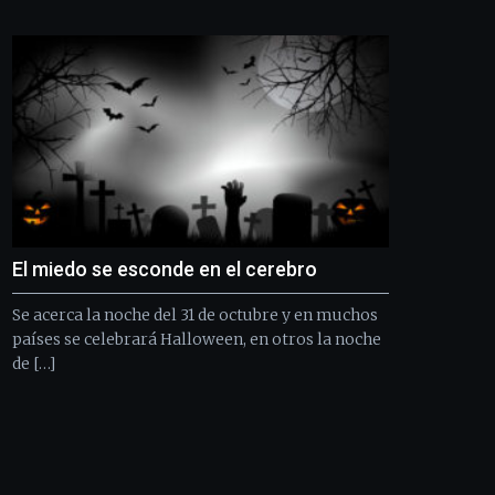
Bilbo
Zientzia
Plaza
(BZP),
un
festival
que
llenará
la
ciudad
de
monólogos,
El miedo se esconde en el cerebro
exposiciones,
conferencias,
Se acerca la noche del 31 de octubre y en muchos
docufórums
y
países se celebrará Halloween, en otros la noche
espectáculos
de […]
de
ciencia
del
16
de
septiembre