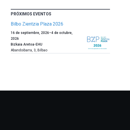
PRÓXIMOS EVENTOS
Bilbo Zientzia Plaza 2026
Un
16 de septiembre, 2026
–
4 de octubre,
año
2026
más,
Bizkaia Aretoa-EHU
Bilbao
Abandoibarra, 3
,
Bilbao
dará
la
bienvenida
al
otoño
con
la
celebración
de
la
novena
edición
de