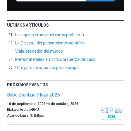
ÚLTIMOS ARTÍCULOS
La ingesta emocional como problema
La Odisea… del pensamiento científico
Viaje alrededor del mundo
Metamateriales amorfos, la fuerza del caos
Otro jarro de agua fría para Europa
PRÓXIMOS EVENTOS
Bilbo Zientzia Plaza 2026
Un
16 de septiembre, 2026
–
4 de octubre, 2026
año
Bizkaia Aretoa-EHU
más,
Abandoibarra, 3
,
Bilbao
Bilbao
dará