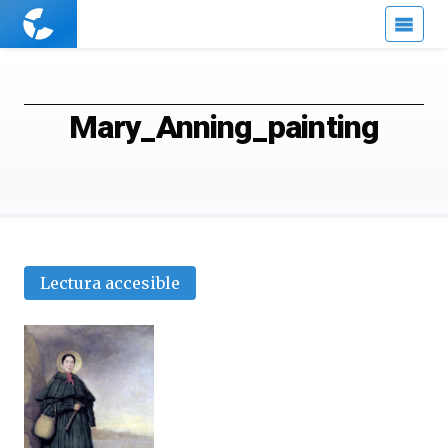
Cuaderno
de
Cultura
Científica
Mary_Anning_painting
Lectura accesible