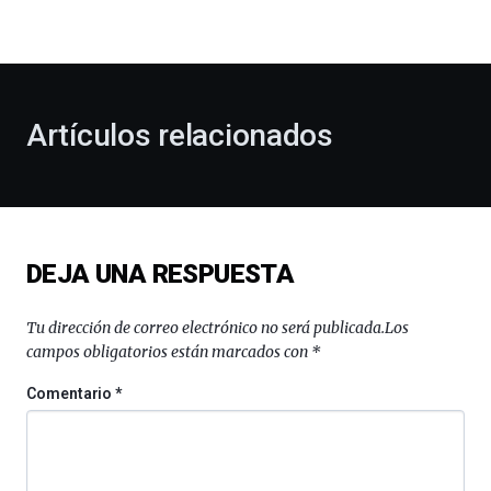
la
bienvenida
al
otoño
con
la
Artículos relacionados
celebración
de
la
novena
edición
de
DEJA UNA RESPUESTA
Bilbo
Zientzia
Plaza
Tu dirección de correo electrónico no será publicada.
Los
(BZP),
campos obligatorios están marcados con
*
un
festival
Comentario
*
que
llenará
la
ciudad
de