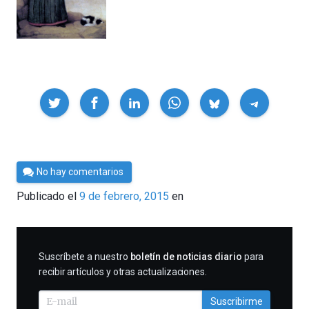
Compartir
Por
No hay comentarios
César
Publicado el
9 de febrero, 2015
en
Tomé
SUSCRIBIRME
Suscríbete a nuestro
boletín de noticias diario
para
recibir artículos y otras actualizaciones.
Suscribirme