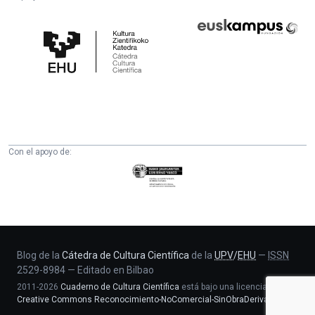
Cátedra
Euskampus
de
Fundazioa
Cultura
Científica
de
la
UPV/EHU
Con el apoyo de:
Eusko
Jaurlaritza
-
Zientzia,
Unibertsitate
eta
Blog de la
Cátedra de Cultura Científica
de la
UPV
/
EHU
—
ISSN
2529-8984
—
Editado en Bilbao
Berrikuntza
2011-2026
Cuaderno de Cultura Científica
está bajo una licencia
saila
Creative Commons Reconocimiento-NoComercial-SinObraDerivada 4.0