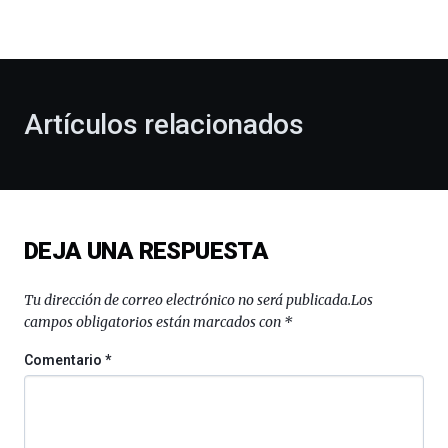
la
bienvenida
al
otoño
con
la
Artículos relacionados
celebración
de
la
novena
edición
de
DEJA UNA RESPUESTA
Bilbo
Zientzia
Plaza
Tu dirección de correo electrónico no será publicada.
Los
(BZP),
campos obligatorios están marcados con
*
un
festival
Comentario
*
que
llenará
la
ciudad
de