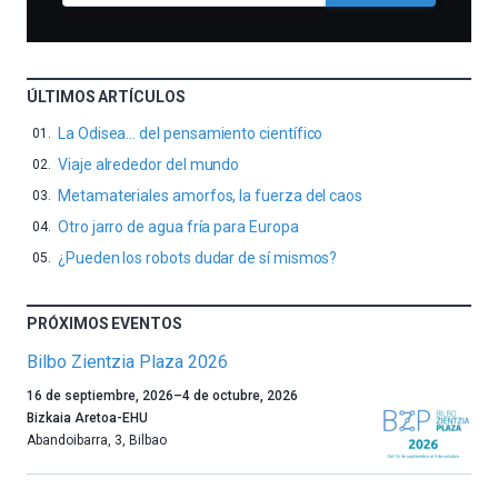
ÚLTIMOS ARTÍCULOS
La Odisea… del pensamiento científico
Viaje alrededor del mundo
Metamateriales amorfos, la fuerza del caos
Otro jarro de agua fría para Europa
¿Pueden los robots dudar de sí mismos?
PRÓXIMOS EVENTOS
Bilbo Zientzia Plaza 2026
Un
16 de septiembre, 2026
–
4 de octubre, 2026
año
Bizkaia Aretoa-EHU
más,
Abandoibarra, 3
,
Bilbao
Bilbao
dará