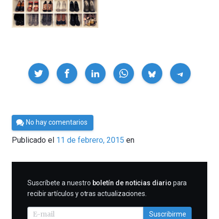
Compartir
Por
No hay comentarios
César
Publicado el
11 de febrero, 2015
en
Tomé
SUSCRIBIRME
Suscríbete a nuestro
boletín de noticias diario
para
recibir artículos y otras actualizaciones.
Suscribirme