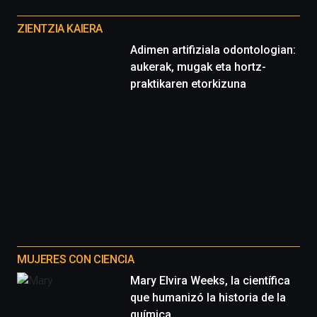
Otros
proyectos
ZIENTZIA KAIERA
Adimen artifiziala odontologian:
aukerak, mugak eta hortz-
praktikaren etorkizuna
MUJERES CON CIENCIA
Mary Elvira Weeks, la científica
que humanizó la historia de la
química