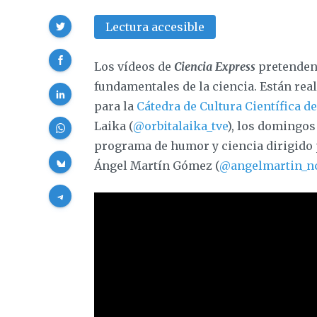
Compartir
Lectura accesible
Los vídeos de
Ciencia Express
pretenden 
fundamentales de la ciencia. Están rea
para la
Cátedra de Cultura Científica d
Laika (
@orbitalaika_tve
), los domingos
programa de humor y ciencia dirigido p
Ángel Martín Gómez (
@angelmartin_n