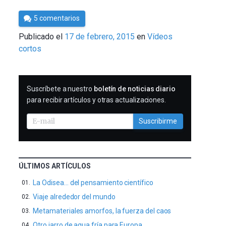
Por
5 comentarios
César
Publicado el
17 de febrero, 2015
en
Vídeos
Tomé
cortos
SUSCRIBIRME
Suscríbete a nuestro
boletín de noticias diario
para recibir artículos y otras actualizaciones.
Suscribirme
ÚLTIMOS ARTÍCULOS
La Odisea… del pensamiento científico
Viaje alrededor del mundo
Metamateriales amorfos, la fuerza del caos
Otro jarro de agua fría para Europa