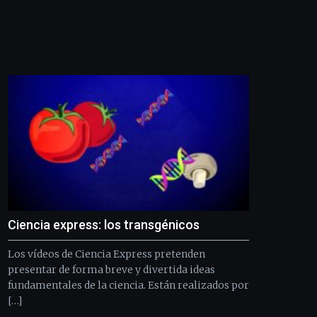
edición
de
Bilbo
Zientzia
Plaza
(BZP),
un
festival
que
llenará
la
ciudad
de
monólogos,
exposiciones,
conferencias,
Ciencia express: los transgénicos
docufórums
y
Los vídeos de Ciencia Express pretenden
espectáculos
presentar de forma breve y divertida ideas
de
fundamentales de la ciencia. Están realizados por
ciencia
del
[…]
16