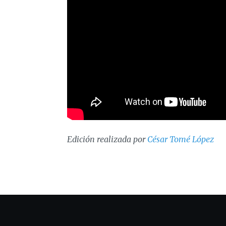
Edición realizada por
César Tomé López