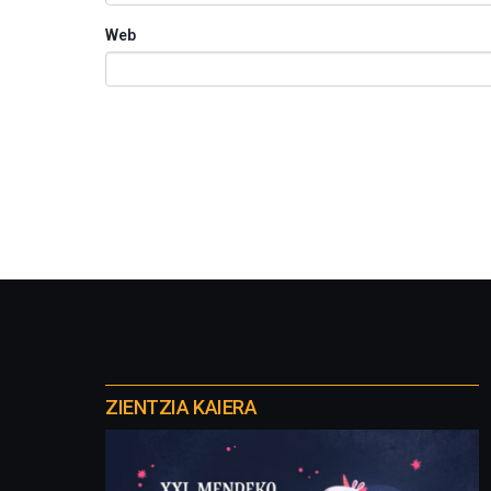
Web
Otros
proyectos
ZIENTZIA KAIERA