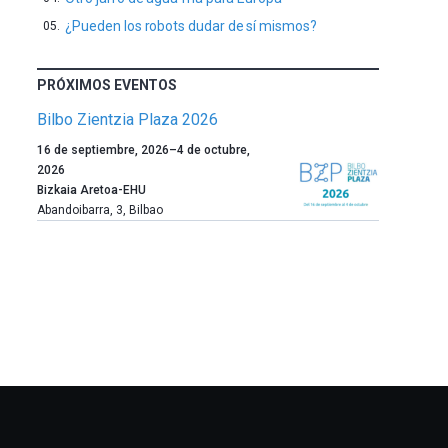
¿Pueden los robots dudar de sí mismos?
PRÓXIMOS EVENTOS
Bilbo Zientzia Plaza 2026
Un
16 de septiembre, 2026
–
4 de octubre,
año
2026
más,
Bizkaia Aretoa-EHU
Bilbao
Abandoibarra, 3
,
Bilbao
dará
la
bienvenida
al
otoño
con
la
celebración
de
la
novena