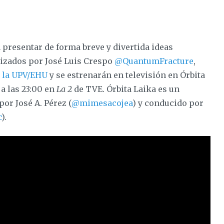
presentar de forma breve y divertida ideas
lizados por José Luis Crespo
@QuantumFracture
,
e la UPV/EHU
y se estrenarán en televisión en Órbita
 a las 23:00 en
La 2
de TVE. Órbita Laika es un
or José A. Pérez (
@mimesacojea
) y conducido por
c
).