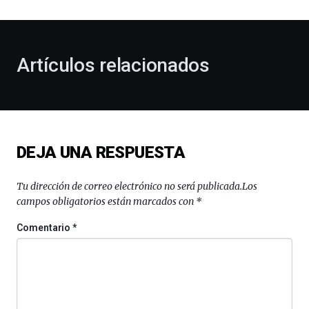
al
otoño
con
la
Artículos relacionados
celebración
de
la
novena
edición
de
DEJA UNA RESPUESTA
Bilbo
Zientzia
Plaza
Tu dirección de correo electrónico no será publicada.
Los
(BZP),
campos obligatorios están marcados con
*
un
festival
Comentario
*
que
llenará
la
ciudad
de
monólogos,