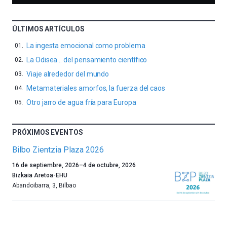
ÚLTIMOS ARTÍCULOS
La ingesta emocional como problema
La Odisea… del pensamiento científico
Viaje alrededor del mundo
Metamateriales amorfos, la fuerza del caos
Otro jarro de agua fría para Europa
PRÓXIMOS EVENTOS
Bilbo Zientzia Plaza 2026
Un
16 de septiembre, 2026
–
4 de octubre, 2026
año
Bizkaia Aretoa-EHU
más,
Abandoibarra, 3
,
Bilbao
Bilbao
dará
la
bienvenida