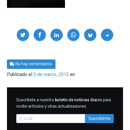
Compartir
Por
No hay comentarios
César
Publicado el
3 de marzo, 2015
en
Tomé
SUSCRIBIRME
Suscríbete a nuestro
boletín de noticias diario
para
recibir artículos y otras actualizaciones.
Suscribirme