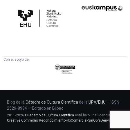
Cátedra
Euskampus
de
Fundazioa
Cultura
Científica
de
la
UPV/EHU
Con el apoyo de:
Eusko
Jaurlaritza
-
Zientzia,
Unibertsitate
eta
Blog de la
Cátedra de Cultura Científica
de la
UPV
/
EHU
—
ISSN
2529-8984
—
Editado en Bilbao
Berrikuntza
2011-2026
Cuaderno de Cultura Científica
está bajo una licencia
saila
Creative Commons Reconocimiento-NoComercial-SinObraDerivada 4.0