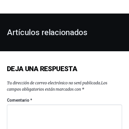
bienvenida
al
otoño
con
la
Artículos relacionados
celebración
de
la
novena
edición
de
DEJA UNA RESPUESTA
Bilbo
Zientzia
Plaza
Tu dirección de correo electrónico no será publicada.
Los
(BZP),
campos obligatorios están marcados con
*
un
festival
Comentario
*
que
llenará
la
ciudad
de