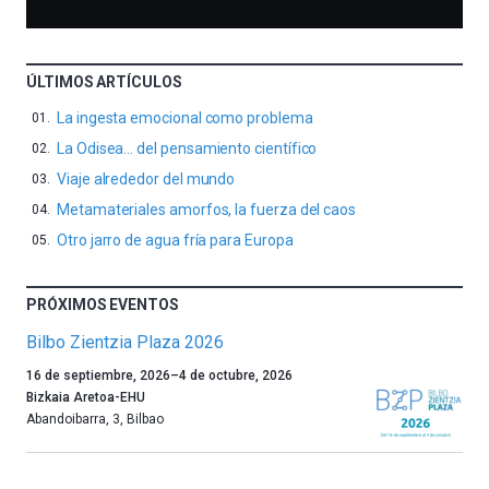
ÚLTIMOS ARTÍCULOS
La ingesta emocional como problema
La Odisea… del pensamiento científico
Viaje alrededor del mundo
Metamateriales amorfos, la fuerza del caos
Otro jarro de agua fría para Europa
PRÓXIMOS EVENTOS
Bilbo Zientzia Plaza 2026
Un
16 de septiembre, 2026
–
4 de octubre, 2026
año
Bizkaia Aretoa-EHU
más,
Abandoibarra, 3
,
Bilbao
Bilbao
dará
la