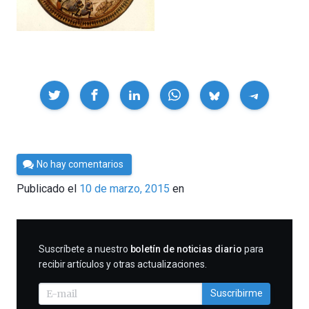
Compartir
Por
No hay comentarios
César
Publicado el
10 de marzo, 2015
en
Tomé
SUSCRIBIRME
Suscríbete a nuestro
boletín de noticias diario
para
recibir artículos y otras actualizaciones.
Suscribirme