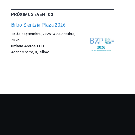
PRÓXIMOS EVENTOS
Bilbo Zientzia Plaza 2026
Un
16 de septiembre, 2026
–
4 de octubre,
año
2026
más,
Bizkaia Aretoa-EHU
Bilbao
Abandoibarra, 3
,
Bilbao
dará
la
bienvenida
al
otoño
con
la
celebración
de
la
novena
edición
de