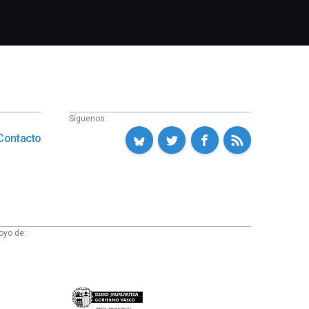
Síguenos:
Contacto
oyo de:
Eusko