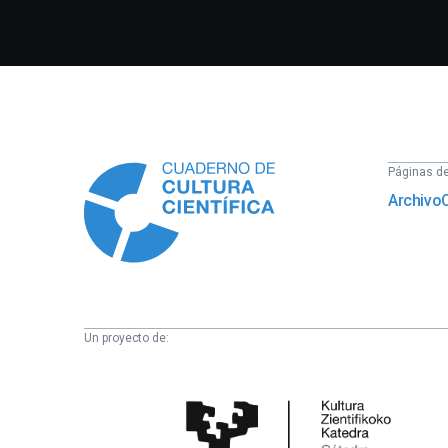
Información
Páginas del
Archivo
Un proyecto de:
Cátedra
de
Cultura
Científica