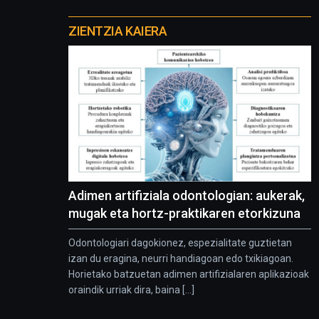
Otros
proyectos
ZIENTZIA KAIERA
Adimen artifiziala odontologian: aukerak,
mugak eta hortz-praktikaren etorkizuna
Odontologiari dagokionez, espezialitate guztietan
izan du eragina, neurri handiagoan edo txikiagoan.
Horietako batzuetan adimen artifizialaren aplikazioak
oraindik urriak dira, baina [...]