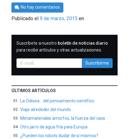
Por
No hay comentarios
César
Publicado el
9 de marzo, 2015
en
Tomé
SUSCRIBIRME
Suscríbete a nuestro
boletín de noticias diario
para recibir artículos y otras actualizaciones.
Suscribirme
ÚLTIMOS ARTÍCULOS
La Odisea… del pensamiento científico
Viaje alrededor del mundo
Metamateriales amorfos, la fuerza del caos
Otro jarro de agua fría para Europa
¿Pueden los robots dudar de sí mismos?