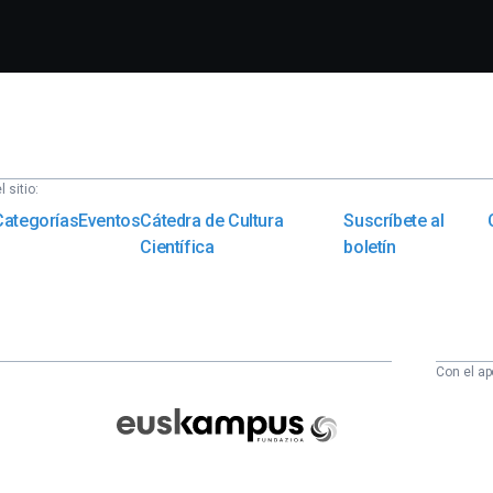
 sitio:
Categorías
Eventos
Cátedra de Cultura
Suscríbete al
Científica
boletín
Con el ap
Euskampus
Fundazioa