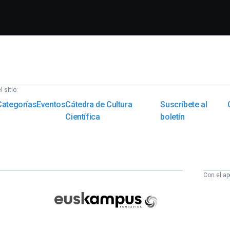
 sitio:
Categorías
Eventos
Cátedra de Cultura
Suscríbete al
Científica
boletín
Con el ap
Euskampus
Fundazioa