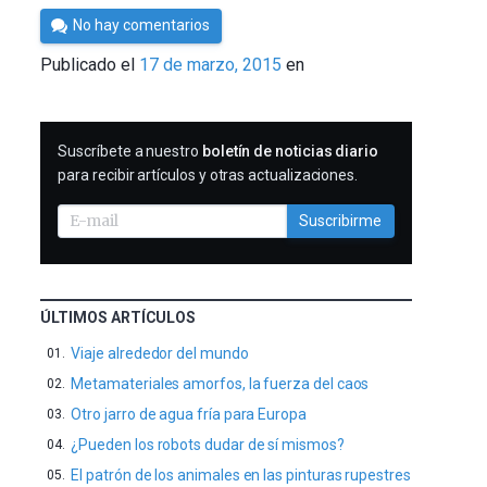
Por
No hay comentarios
César
Publicado el
17 de marzo, 2015
en
Tomé
SUSCRIBIRME
Suscríbete a nuestro
boletín de noticias diario
para recibir artículos y otras actualizaciones.
Suscribirme
ÚLTIMOS ARTÍCULOS
Viaje alrededor del mundo
Metamateriales amorfos, la fuerza del caos
Otro jarro de agua fría para Europa
¿Pueden los robots dudar de sí mismos?
El patrón de los animales en las pinturas rupestres