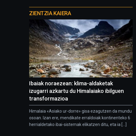
Otros
proyectos
ZIENTZIA KAIERA
Ibaiak noraezean: klima-aldaketak
izugarri azkartu du Himalaiako ibilguen
transformazioa
Himalaia «Asiako ur-dorre» gisa ezagutzen da mundu
osoan. Izan ere, mendikate erraldoiak kontinenteko 6
herrialdetako ibai-sistemak elikatzen ditu, eta ia [...]