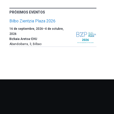
PRÓXIMOS EVENTOS
Bilbo Zientzia Plaza 2026
Un
16 de septiembre, 2026
–
4 de octubre,
año
2026
más,
Bizkaia Aretoa-EHU
Bilbao
Abandoibarra, 3
,
Bilbao
dará
la
bienvenida
al
otoño
con
la
celebración
de
la
novena
edición
de