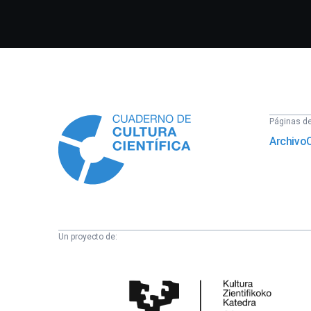
Información
Páginas del
Archivo
Un proyecto de:
Cátedra
de
Cultura
Científica