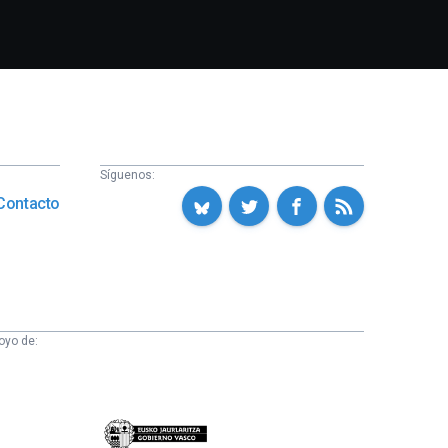
Síguenos:
Contacto
oyo de:
Eusko