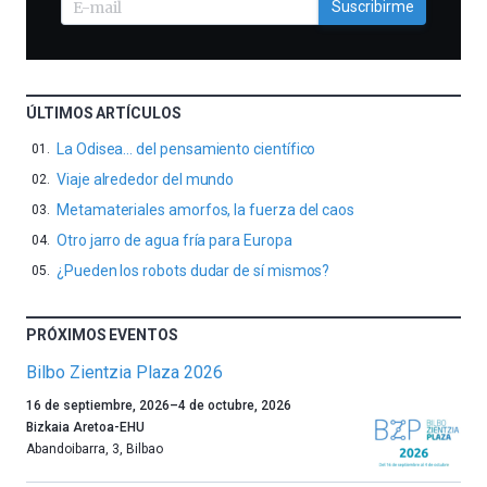
Suscribirme
ÚLTIMOS ARTÍCULOS
La Odisea… del pensamiento científico
Viaje alrededor del mundo
Metamateriales amorfos, la fuerza del caos
Otro jarro de agua fría para Europa
¿Pueden los robots dudar de sí mismos?
PRÓXIMOS EVENTOS
Bilbo Zientzia Plaza 2026
Un
16 de septiembre, 2026
–
4 de octubre, 2026
año
Bizkaia Aretoa-EHU
más,
Abandoibarra, 3
,
Bilbao
Bilbao