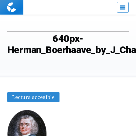
Cuaderno
de
Cultura
Científica
640px-
Herman_Boerhaave_by_J_Ch
Lectura accesible