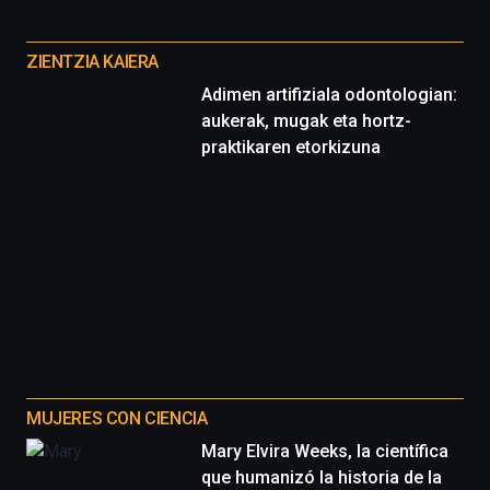
Cátedra…
Otros
proyectos
ZIENTZIA KAIERA
Adimen artifiziala odontologian:
aukerak, mugak eta hortz-
praktikaren etorkizuna
MUJERES CON CIENCIA
Mary Elvira Weeks, la científica
que humanizó la historia de la