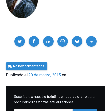
Compartir
Por
No hay comentarios
César
Publicado el
20 de marzo, 2015
en
Tomé
SUSCRIBIRME
Suscríbete a nuestro
boletín de noticias diario
para
recibir artículos y otras actualizaciones.