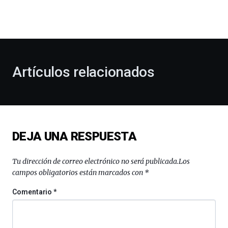
dará
la
bienvenida
al
otoño
con
la
Artículos relacionados
celebración
de
la
novena
edición
de
DEJA UNA RESPUESTA
Bilbo
Zientzia
Plaza
Tu dirección de correo electrónico no será publicada.
Los
(BZP),
campos obligatorios están marcados con
*
un
festival
Comentario
*
que
llenará
la
ciudad