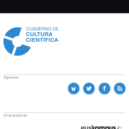
Información
Síguenos:
Un proyecto de:
Cátedra
Euskampus