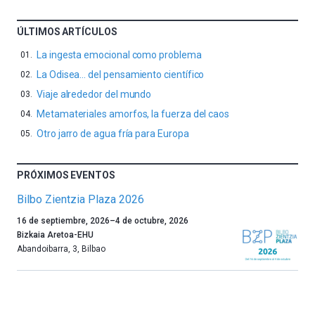
ÚLTIMOS ARTÍCULOS
La ingesta emocional como problema
La Odisea… del pensamiento científico
Viaje alrededor del mundo
Metamateriales amorfos, la fuerza del caos
Otro jarro de agua fría para Europa
PRÓXIMOS EVENTOS
Bilbo Zientzia Plaza 2026
Un
16 de septiembre, 2026
–
4 de octubre, 2026
año
Bizkaia Aretoa-EHU
más,
Abandoibarra, 3
,
Bilbao
Bilbao
dará
la
bienvenida