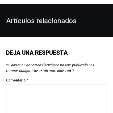
al
otoño
con
la
Artículos relacionados
celebración
de
la
novena
edición
de
DEJA UNA RESPUESTA
Bilbo
Zientzia
Plaza
Tu dirección de correo electrónico no será publicada.
Los
(BZP),
campos obligatorios están marcados con
*
un
festival
Comentario
*
que
llenará
la
ciudad
de
monólogos,
exposiciones,