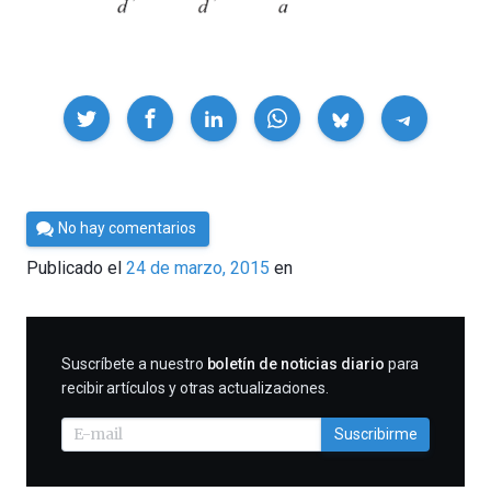
Compartir
Por
No hay comentarios
César
Publicado el
24 de marzo, 2015
en
Tomé
SUSCRIBIRME
Suscríbete a nuestro
boletín de noticias diario
para
recibir artículos y otras actualizaciones.
Suscribirme