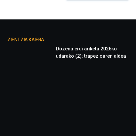
Otros
proyectos
ZIENTZIA KAIERA
Dozena erdi ariketa 2026ko
udarako (2): trapezioaren aldea