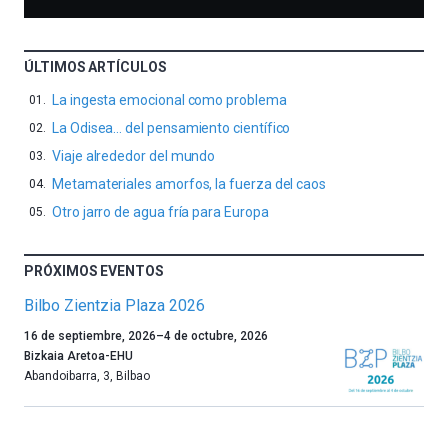
ÚLTIMOS ARTÍCULOS
La ingesta emocional como problema
La Odisea… del pensamiento científico
Viaje alrededor del mundo
Metamateriales amorfos, la fuerza del caos
Otro jarro de agua fría para Europa
PRÓXIMOS EVENTOS
Bilbo Zientzia Plaza 2026
Un
16 de septiembre, 2026
–
4 de octubre, 2026
año
Bizkaia Aretoa-EHU
más,
Abandoibarra, 3
,
Bilbao
Bilbao
dará
la