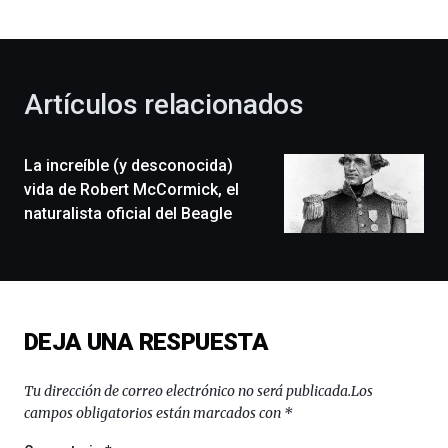
bienvenida
al
otoño
con
la
Artículos relacionados
celebración
de
la
La increíble (y desconocida)
novena
edición
vida de Robert McCormick, el
de
naturalista oficial del Beagle
Bilbo
Zientzia
Plaza
(BZP),
un
festival
DEJA UNA RESPUESTA
que
llenará
la
Tu dirección de correo electrónico no será publicada.
Los
ciudad
campos obligatorios están marcados con
*
de
monólogos,