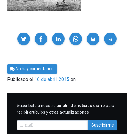
Compartir
Por
No hay comentarios
Cultura
Publicado el
16 de abril, 2015
en
Cientifica
SUSCRIBIRME
Suscríbete a nuestro
boletín de noticias diario
para
recibir artículos y otras actualizaciones.
Suscribirme