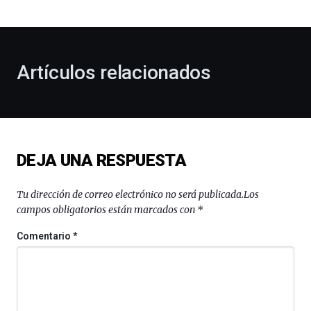
bienvenida
al
otoño
con
la
Artículos relacionados
celebración
de
la
novena
edición
de
DEJA UNA RESPUESTA
Bilbo
Zientzia
Plaza
Tu dirección de correo electrónico no será publicada.
Los
(BZP),
campos obligatorios están marcados con
*
un
festival
Comentario
*
que
llenará
la
ciudad
de
monólogos,