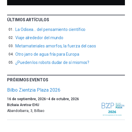
ÚLTIMOS ARTÍCULOS
La Odisea… del pensamiento científico
Viaje alrededor del mundo
Metamateriales amorfos, la fuerza del caos
Otro jarro de agua fría para Europa
¿Pueden los robots dudar de sí mismos?
PRÓXIMOS EVENTOS
Bilbo Zientzia Plaza 2026
Un
16 de septiembre, 2026
–
4 de octubre, 2026
año
Bizkaia Aretoa-EHU
más,
Abandoibarra, 3
,
Bilbao
Bilbao
dará
la