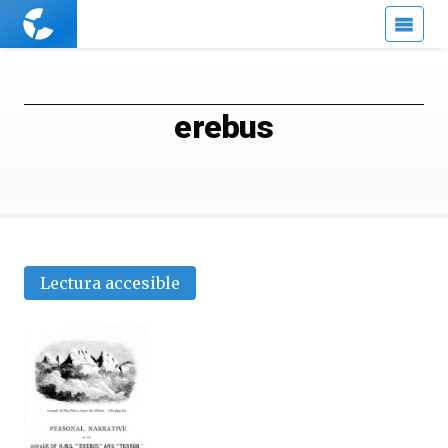
Cuaderno
de
Cultura
Científica
erebus
Lectura accesible