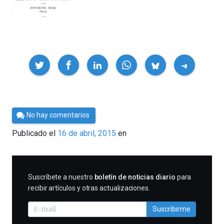
Compartir
Por
No hay comentarios
Cultura
Publicado el
16 de abril, 2015
en
Cientifica
SUSCRIBIRME
Suscríbete a nuestro
boletín de noticias diario
para
recibir artículos y otras actualizaciones.
Suscribirme