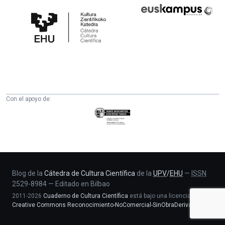
Cátedra
Euskampus
de
Fundazioa
Cultura
Científica
de
la
UPV/EHU
Con el apoyo de:
Eusko
Jaurlaritza
-
Zientzia,
Unibertsitate
eta
Blog de la
Cátedra de Cultura Científica
de la
UPV
/
EHU
—
ISSN
2529-8984
—
Editado en Bilbao
Berrikuntza
2011-2026
Cuaderno de Cultura Científica
está bajo una licencia
saila
Creative Commons Reconocimiento-NoComercial-SinObraDerivada 4.0