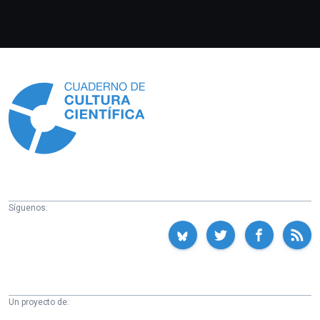
Información
Síguenos:
Un proyecto de: