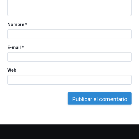
exposiciones,
conferencias,
docufórums
Nombre
*
y
espectáculos
de
ciencia
E-mail
*
del
16
de
septiembre
Web
al
4
de
octubre.
La
iniciativa,
organizada
por
la
Cátedra…
Otros