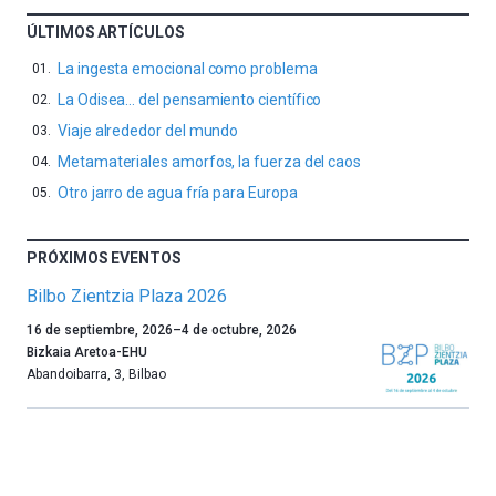
ÚLTIMOS ARTÍCULOS
La ingesta emocional como problema
La Odisea… del pensamiento científico
Viaje alrededor del mundo
Metamateriales amorfos, la fuerza del caos
Otro jarro de agua fría para Europa
PRÓXIMOS EVENTOS
Bilbo Zientzia Plaza 2026
Un
16 de septiembre, 2026
–
4 de octubre, 2026
año
Bizkaia Aretoa-EHU
más,
Abandoibarra, 3
,
Bilbao
Bilbao
dará
la
bienvenida
al