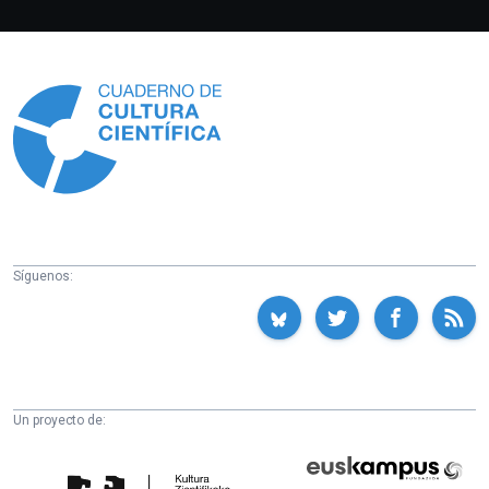
Información
Síguenos:
Un proyecto de:
Cátedra
Euskampus
de
Fundazioa