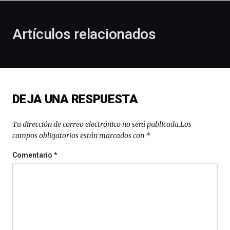
otoño
con
la
Artículos relacionados
celebración
de
la
novena
edición
de
DEJA UNA RESPUESTA
Bilbo
Zientzia
Plaza
Tu dirección de correo electrónico no será publicada.
Los
(BZP),
campos obligatorios están marcados con
*
un
festival
Comentario
*
que
llenará
la
ciudad
de
monólogos,
exposiciones,