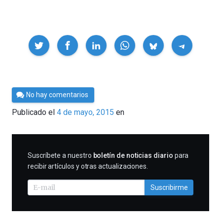
Compartir
Por
No hay comentarios
Cultura
Publicado el
4 de mayo, 2015
en
Cientifica
SUSCRIBIRME
Suscríbete a nuestro
boletín de noticias diario
para
recibir artículos y otras actualizaciones.
Suscribirme