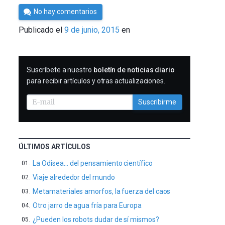
Por
No hay comentarios
César
Publicado el
9 de junio, 2015
en
Tomé
SUSCRIBIRME
Suscríbete a nuestro
boletín de noticias diario
para recibir artículos y otras actualizaciones.
Suscribirme
ÚLTIMOS ARTÍCULOS
La Odisea… del pensamiento científico
Viaje alrededor del mundo
Metamateriales amorfos, la fuerza del caos
Otro jarro de agua fría para Europa
¿Pueden los robots dudar de sí mismos?