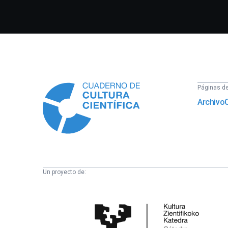
Información
Páginas del
Archivo
Un proyecto de:
Cátedra
de
Cultura
Científica