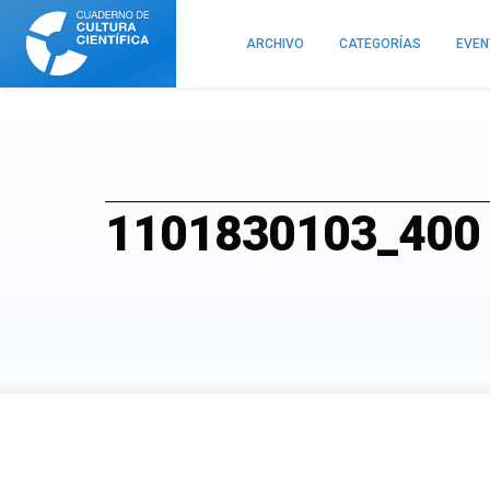
Cuaderno
de
ARCHIVO
CATEGORÍAS
EVE
Cultura
Científica
1101830103_400