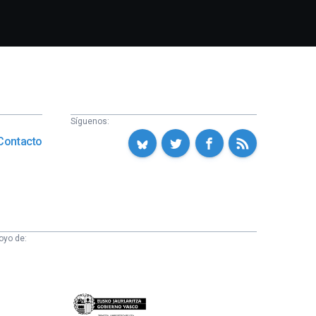
Síguenos:
Contacto
oyo de:
Eusko