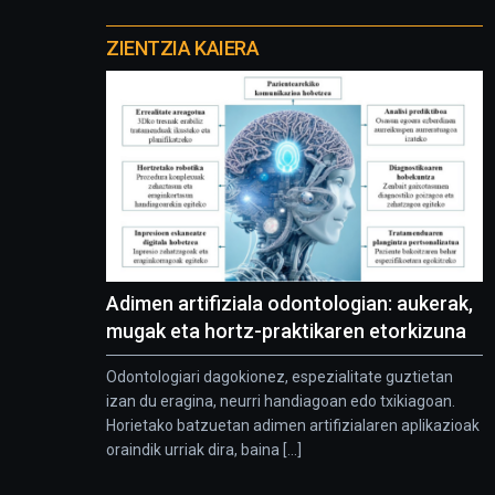
Otros
proyectos
ZIENTZIA KAIERA
Adimen artifiziala odontologian: aukerak,
mugak eta hortz-praktikaren etorkizuna
Odontologiari dagokionez, espezialitate guztietan
izan du eragina, neurri handiagoan edo txikiagoan.
Horietako batzuetan adimen artifizialaren aplikazioak
oraindik urriak dira, baina [...]