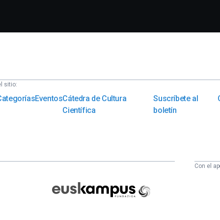
 sitio:
Categorías
Eventos
Cátedra de Cultura
Suscríbete al
Científica
boletín
Con el ap
Euskampus
Fundazioa