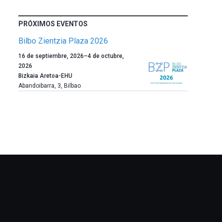
PRÓXIMOS EVENTOS
Bilbo Zientzia Plaza 2026
Un
16 de septiembre, 2026
–
4 de octubre,
año
2026
más,
Bizkaia Aretoa-EHU
Bilbao
Abandoibarra, 3
,
Bilbao
dará
la
bienvenida
al
otoño
con
la
celebración
de
la
novena
edición
de