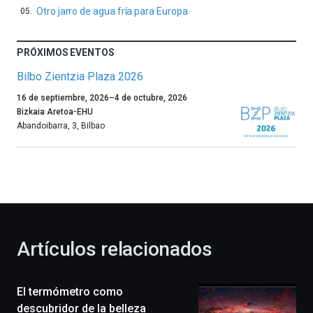
Otro jarro de agua fría para Europa
PRÓXIMOS EVENTOS
Bilbo Zientzia Plaza 2026
Un
16 de septiembre, 2026
–
4 de octubre, 2026
año
Bizkaia Aretoa-EHU
más,
Abandoibarra, 3
,
Bilbao
Bilbao
dará
la
bienvenida
al
otoño
con
la
Artículos relacionados
celebración
de
la
El termómetro como
novena
edición
descubridor de la belleza