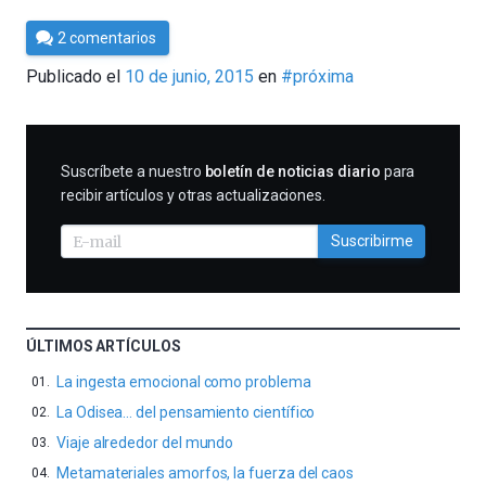
Por
2 comentarios
César
Publicado el
10 de junio, 2015
en
#próxima
Tomé
SUSCRIBIRME
Suscríbete a nuestro
boletín de noticias diario
para
recibir artículos y otras actualizaciones.
Suscribirme
ÚLTIMOS ARTÍCULOS
La ingesta emocional como problema
La Odisea… del pensamiento científico
Viaje alrededor del mundo
Metamateriales amorfos, la fuerza del caos