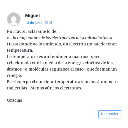
de
septiembre
al
Miguel
4
13 de junio, 2015
de
octubre.
Por favor, aclárame lo de:
La
«… la temperatura de los electrones en un semiconductor…»
iniciativa,
Hasta donde yo lo entiendo, un electrón no puede tener
organizada
temperatura.
por
La temperatura es un fenómeno macroscópico,
la
relacionado con la media de la energía cinética de los
Cátedra…
átomos -o moléculas según sea el caso- que forman un
cuerpo.
Es el cuerpo el que tiene temperatura y no los átomos -o
moléculas-. Menos aún los electrones.
Gracias
Responder