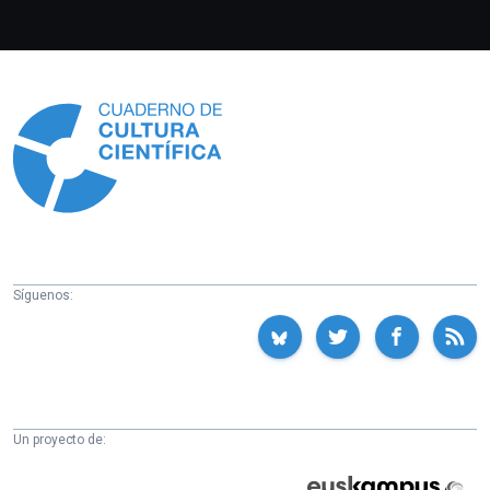
Información
Síguenos:
Un proyecto de:
Cátedra
Euskampus