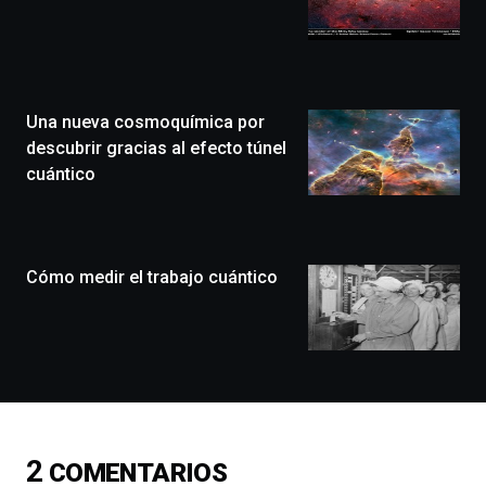
de
Bilbo
Zientzia
Plaza
(BZP),
Una nueva cosmoquímica por
un
festival
descubrir gracias al efecto túnel
que
cuántico
llenará
la
ciudad
de
monólogos,
Cómo medir el trabajo cuántico
exposiciones,
conferencias,
docufórums
y
espectáculos
de
ciencia
del
2
COMENTARIOS
16