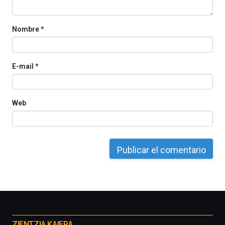
Nombre
*
E-mail
*
Web
Otros
proyectos
ZIENTZIA KAIERA