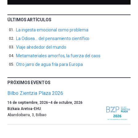
ÚLTIMOS ARTÍCULOS
La ingesta emocional como problema
La Odisea… del pensamiento científico
Viaje alrededor del mundo
Metamateriales amorfos, la fuerza del caos
Otro jarro de agua fría para Europa
PRÓXIMOS EVENTOS
Bilbo Zientzia Plaza 2026
Un
16 de septiembre, 2026
–
4 de octubre, 2026
año
Bizkaia Aretoa-EHU
más,
Abandoibarra, 3
,
Bilbao
Bilbao
dará
la