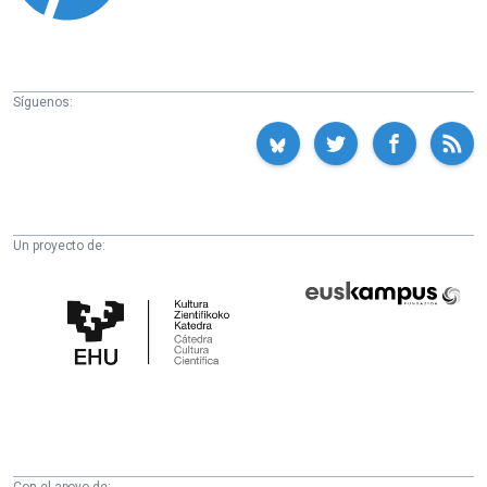
Síguenos:
Un proyecto de:
Cátedra
Euskampus
de
Fundazioa
Cultura
Científica
de
la
UPV/EHU