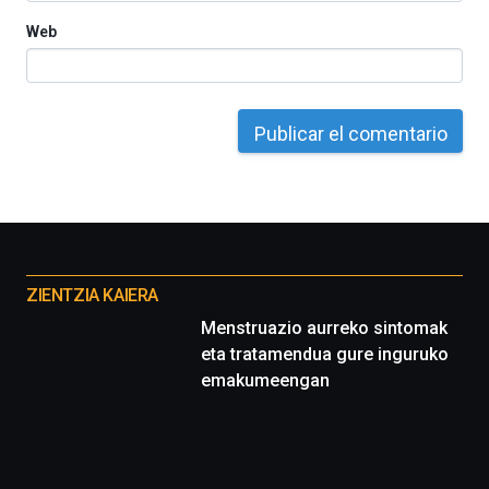
Web
Otros
proyectos
ZIENTZIA KAIERA
Menstruazio aurreko sintomak
eta tratamendua gure inguruko
emakumeengan