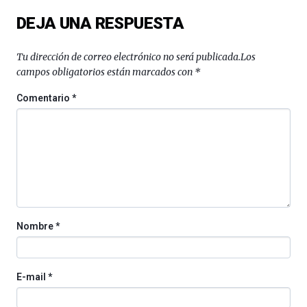
exposiciones,
DEJA UNA RESPUESTA
conferencias,
docufórums
y
Tu dirección de correo electrónico no será publicada.
Los
espectáculos
campos obligatorios están marcados con
*
de
ciencia
Comentario
*
del
16
de
septiembre
al
4
de
octubre.
La
Nombre
*
iniciativa,
organizada
por
la
E-mail
*
Cátedra…