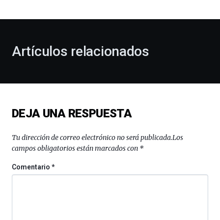
bienvenida
al
otoño
con
la
Artículos relacionados
celebración
de
la
novena
edición
de
DEJA UNA RESPUESTA
Bilbo
Zientzia
Plaza
Tu dirección de correo electrónico no será publicada.
Los
(BZP),
campos obligatorios están marcados con
*
un
festival
Comentario
*
que
llenará
la
ciudad
de
monólogos,