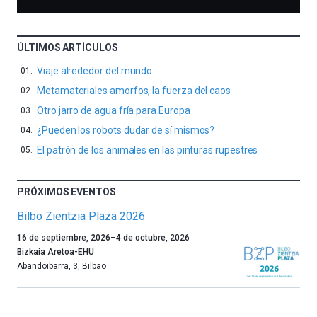
ÚLTIMOS ARTÍCULOS
Viaje alrededor del mundo
Metamateriales amorfos, la fuerza del caos
Otro jarro de agua fría para Europa
¿Pueden los robots dudar de sí mismos?
El patrón de los animales en las pinturas rupestres
PRÓXIMOS EVENTOS
Bilbo Zientzia Plaza 2026
Un
16 de septiembre, 2026
–
4 de octubre, 2026
año
Bizkaia Aretoa-EHU
más,
Abandoibarra, 3
,
Bilbao
Bilbao
dará
la