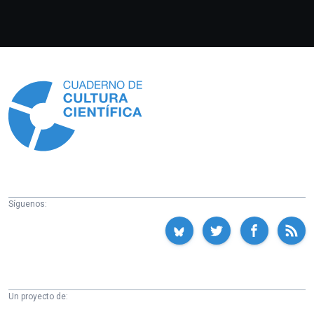
Información
Síguenos:
Un proyecto de: