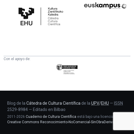
Cátedra
Euskampus
de
Fundazioa
Cultura
Científica
de
la
UPV/EHU
Con el apoyo de:
Eusko
Jaurlaritza
-
Zientzia,
Unibertsitate
eta
Blog de la
Cátedra de Cultura Científica
de la
UPV
/
EHU
—
ISSN
2529-8984
—
Editado en Bilbao
Berrikuntza
2011-2026
Cuaderno de Cultura Científica
está bajo una licencia
saila
Creative Commons Reconocimiento-NoComercial-SinObraDerivada 4.0