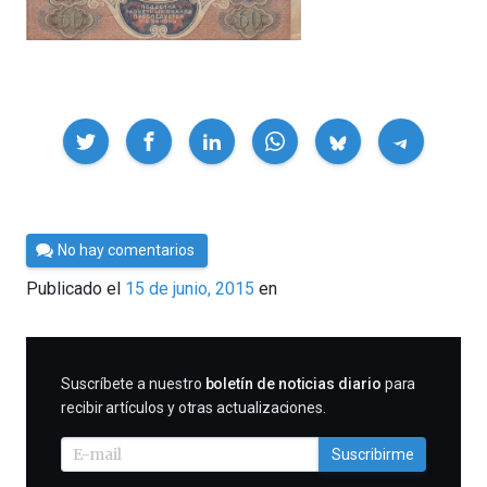
Compartir
Por
No hay comentarios
César
Publicado el
15 de junio, 2015
en
Tomé
SUSCRIBIRME
Suscríbete a nuestro
boletín de noticias diario
para
recibir artículos y otras actualizaciones.
Suscribirme