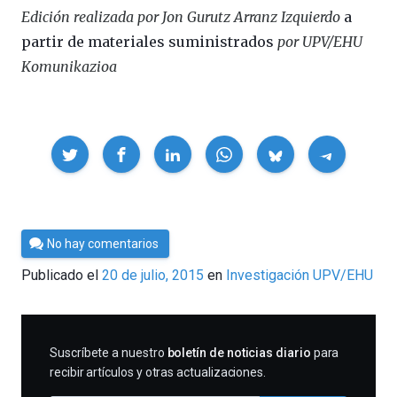
Edición realizada por Jon Gurutz Arranz Izquierdo
a
partir de materiales suministrados
por UPV/EHU
Komunikazioa
Compartir
Por
No hay comentarios
César
Publicado el
20 de julio, 2015
en
Investigación UPV/EHU
Tomé
SUSCRIBIRME
Suscríbete a nuestro
boletín de noticias diario
para
recibir artículos y otras actualizaciones.