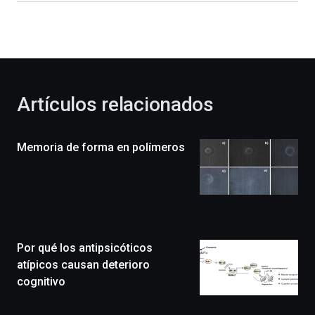
dará
la
bienvenida
al
otoño
con
la
Artículos relacionados
celebración
de
la
Memoria de forma en polímeros
novena
edición
de
Bilbo
Zientzia
Plaza
(BZP),
Por qué los antipsicóticos
un
festival
atípicos causan deterioro
que
cognitivo
llenará
la