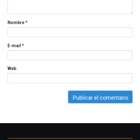
Cátedra…
Nombre
*
E-mail
*
Web
Otros