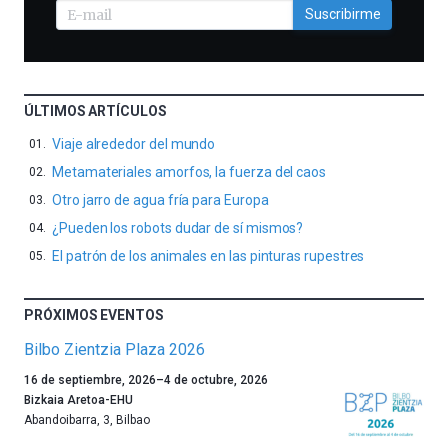
Suscribirme
ÚLTIMOS ARTÍCULOS
Viaje alrededor del mundo
Metamateriales amorfos, la fuerza del caos
Otro jarro de agua fría para Europa
¿Pueden los robots dudar de sí mismos?
El patrón de los animales en las pinturas rupestres
PRÓXIMOS EVENTOS
Bilbo Zientzia Plaza 2026
Un
16 de septiembre, 2026
–
4 de octubre, 2026
año
Bizkaia Aretoa-EHU
más,
Abandoibarra, 3
,
Bilbao
Bilbao