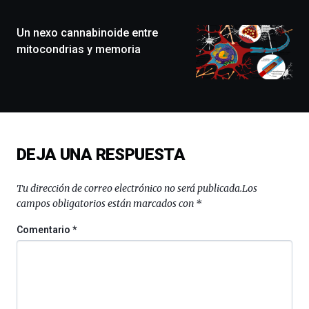
ciudad
de
monólogos,
Un nexo cannabinoide entre
exposiciones,
mitocondrias y memoria
conferencias,
docufórums
y
espectáculos
de
ciencia
del
DEJA UNA RESPUESTA
16
de
septiembre
Tu dirección de correo electrónico no será publicada.
Los
al
campos obligatorios están marcados con
*
4
de
Comentario
*
octubre.
La
iniciativa,
organizada
por
la