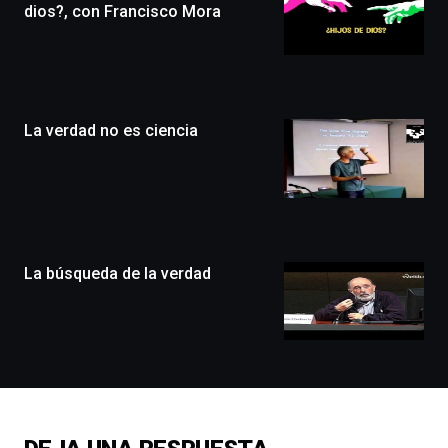
edición
dios?, con Francisco Mora
de
Bilbo
Zientzia
Plaza
(BZP),
La verdad no es ciencia
un
festival
que
llenará
la
ciudad
de
monólogos,
La búsqueda de la verdad
exposiciones,
conferencias,
docufórums
y
espectáculos
de
ciencia
del