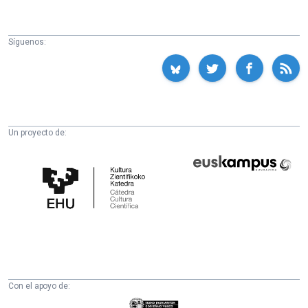
Síguenos:
Un proyecto de:
Cátedra
Euskampus
de
Fundazioa
Cultura
Científica
de
la
UPV/EHU
Con el apoyo de:
Eusko