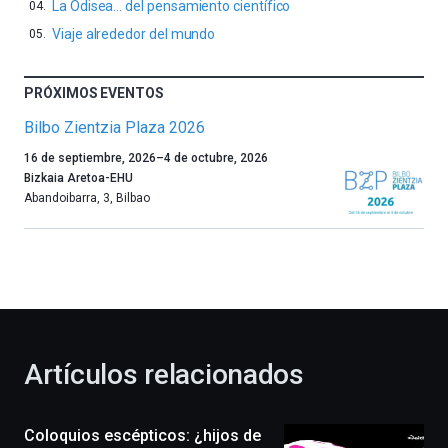
La Odisea… del pensamiento científico
Viaje alrededor del mundo
PRÓXIMOS EVENTOS
Bilbo Zientzia Plaza 2026
Un
16 de septiembre, 2026
–
4 de octubre, 2026
año
Bizkaia Aretoa-EHU
más,
Abandoibarra, 3
,
Bilbao
Bilbao
dará
la
bienvenida
al
otoño
con
la
Artículos relacionados
celebración
de
la
Coloquios escépticos: ¿hijos de
novena