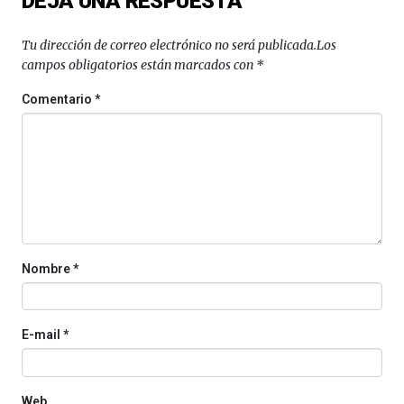
DEJA UNA RESPUESTA
16
de
septiembre
Tu dirección de correo electrónico no será publicada.
Los
al
campos obligatorios están marcados con
*
4
de
Comentario
*
octubre.
La
iniciativa,
organizada
por
la
Cátedra…
Nombre
*
E-mail
*
Web