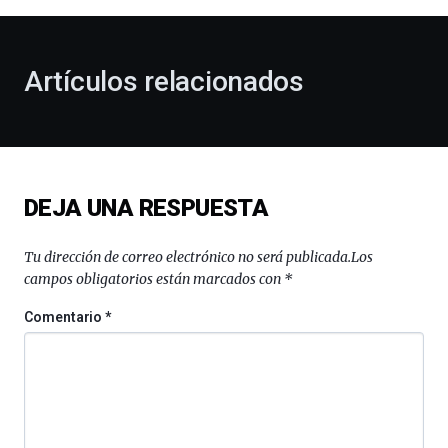
al
otoño
con
la
Artículos relacionados
celebración
de
la
novena
edición
de
DEJA UNA RESPUESTA
Bilbo
Zientzia
Plaza
Tu dirección de correo electrónico no será publicada.
Los
(BZP),
campos obligatorios están marcados con
*
un
festival
Comentario
*
que
llenará
la
ciudad
de
monólogos,
exposiciones,