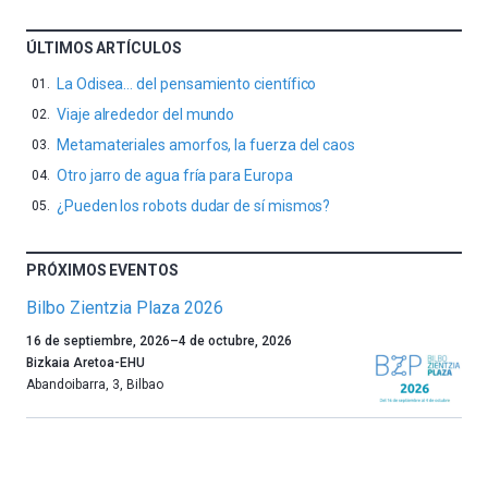
ÚLTIMOS ARTÍCULOS
La Odisea… del pensamiento científico
Viaje alrededor del mundo
Metamateriales amorfos, la fuerza del caos
Otro jarro de agua fría para Europa
¿Pueden los robots dudar de sí mismos?
PRÓXIMOS EVENTOS
Bilbo Zientzia Plaza 2026
Un
16 de septiembre, 2026
–
4 de octubre, 2026
año
Bizkaia Aretoa-EHU
más,
Abandoibarra, 3
,
Bilbao
Bilbao
dará
la
bienvenida