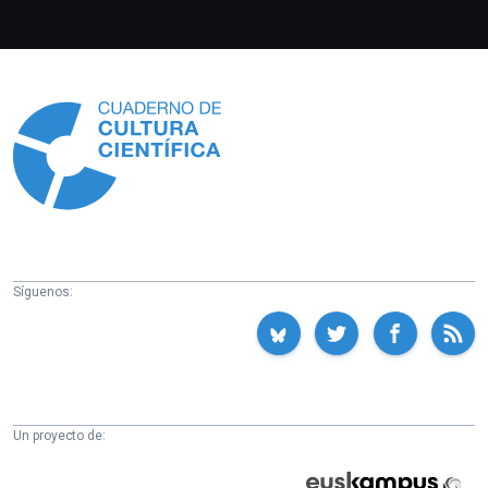
Información
Síguenos:
Un proyecto de:
Cátedra
Euskampus