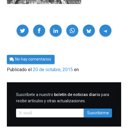
Compartir
Por
No hay comentarios
César
Publicado el
20 de octubre, 2015
en
Tomé
SUSCRIBIRME
Suscríbete a nuestro
boletín de noticias diario
para
recibir artículos y otras actualizaciones.
Suscribirme