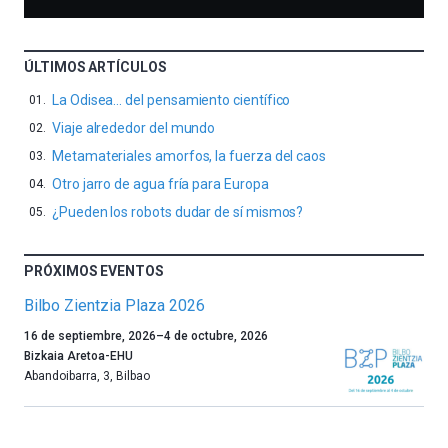
ÚLTIMOS ARTÍCULOS
La Odisea… del pensamiento científico
Viaje alrededor del mundo
Metamateriales amorfos, la fuerza del caos
Otro jarro de agua fría para Europa
¿Pueden los robots dudar de sí mismos?
PRÓXIMOS EVENTOS
Bilbo Zientzia Plaza 2026
Un
16 de septiembre, 2026
–
4 de octubre, 2026
año
Bizkaia Aretoa-EHU
más,
Abandoibarra, 3
,
Bilbao
Bilbao
dará
la