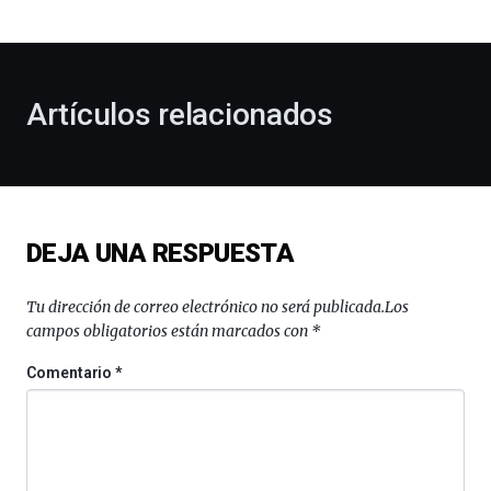
bienvenida
al
otoño
con
la
Artículos relacionados
celebración
de
la
novena
edición
de
DEJA UNA RESPUESTA
Bilbo
Zientzia
Plaza
Tu dirección de correo electrónico no será publicada.
Los
(BZP),
campos obligatorios están marcados con
*
un
festival
Comentario
*
que
llenará
la
ciudad
de
monólogos,