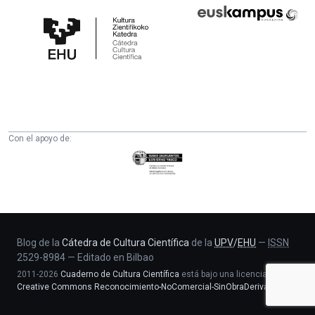
Cátedra
Euskampus
de
Fundazioa
Cultura
Científica
de
la
UPV/EHU
Con el apoyo de:
Eusko
Jaurlaritza
-
Zientzia,
Unibertsitate
eta
Blog de la
Cátedra de Cultura Científica
de la
UPV
/
EHU
—
ISSN
2529-8984
—
Editado en Bilbao
Berrikuntza
2011-2026
Cuaderno de Cultura Científica
está bajo una licencia
saila
Creative Commons Reconocimiento-NoComercial-SinObraDerivada 4.0