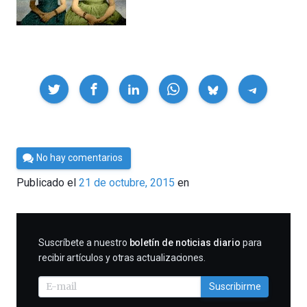
Compartir
Por
No hay comentarios
César
Publicado el
21 de octubre, 2015
en
Tomé
SUSCRIBIRME
Suscríbete a nuestro
boletín de noticias diario
para
recibir artículos y otras actualizaciones.
Suscribirme