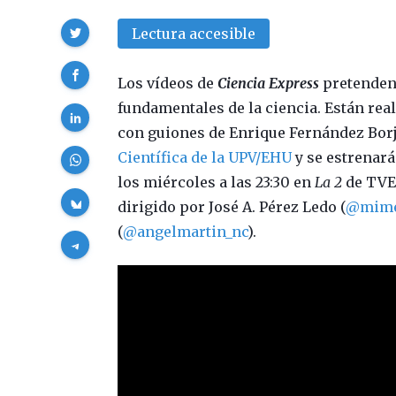
Compartir
Lectura accesible
Los vídeos de
Ciencia Express
pretenden 
fundamentales de la ciencia. Están rea
con guiones de Enrique Fernández Borj
Científica de la UPV/EHU
y se estrenará
los miércoles a las 23:30 en
La 2
de TVE.
dirigido por José A. Pérez Ledo (
@mime
(
@angelmartin_nc
).