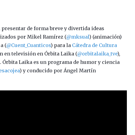
presentar de forma breve y divertida ideas
lizados por Mikel Ramírez (
@mksual
) (animación)
a (
@Cuent_Cuanticos
) para la
Cátedra de Cultura
n en televisión en Órbita Laika (
@orbitalaika_tve
),
 Órbita Laika es un programa de humor y ciencia
sacojea
) y conducido por Ángel Martín