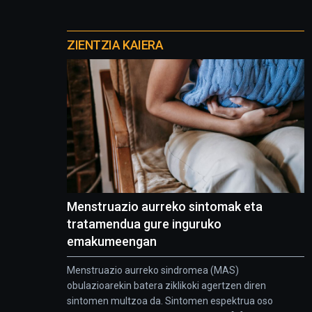
Otros
proyectos
ZIENTZIA KAIERA
Menstruazio aurreko sintomak eta
tratamendua gure inguruko
emakumeengan
Menstruazio aurreko sindromea (MAS)
obulazioarekin batera ziklikoki agertzen diren
sintomen multzoa da. Sintomen espektrua oso