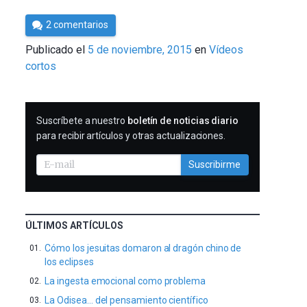
Por
2 comentarios
César
Publicado el
5 de noviembre, 2015
en
Vídeos
Tomé
cortos
SUSCRIBIRME
Suscríbete a nuestro
boletín de noticias diario
para recibir artículos y otras actualizaciones.
Suscribirme
ÚLTIMOS ARTÍCULOS
Cómo los jesuitas domaron al dragón chino de
los eclipses
La ingesta emocional como problema
La Odisea… del pensamiento científico