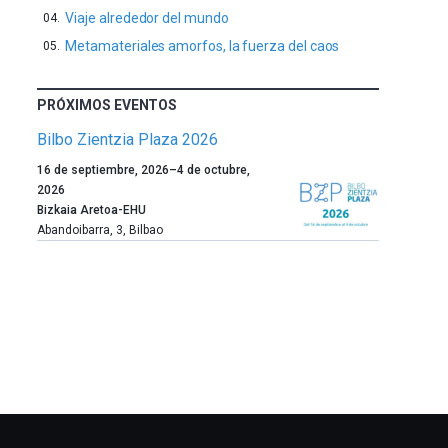
Viaje alrededor del mundo
Metamateriales amorfos, la fuerza del caos
PRÓXIMOS EVENTOS
Bilbo Zientzia Plaza 2026
Un
16 de septiembre, 2026
–
4 de octubre,
año
2026
más,
Bizkaia Aretoa-EHU
Bilbao
Abandoibarra, 3
,
Bilbao
dará
la
bienvenida
al
otoño
con
la
celebración
de
la