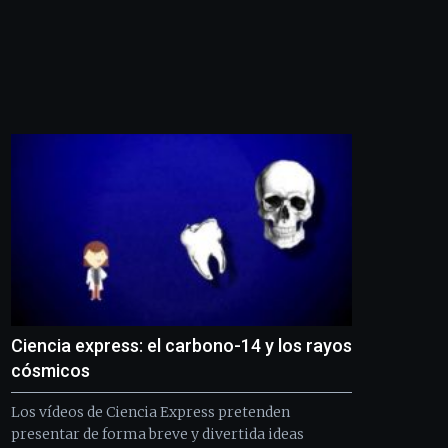
novena
edición
de
Bilbo
Zientzia
Plaza
(BZP),
un
festival
que
llenará
la
ciudad
de
monólogos,
exposiciones,
conferencias,
docufórums
Ciencia express: el carbono-14 y los rayos
y
cósmicos
espectáculos
de
Los vídeos de Ciencia Express pretenden
ciencia
presentar de forma breve y divertida ideas
del