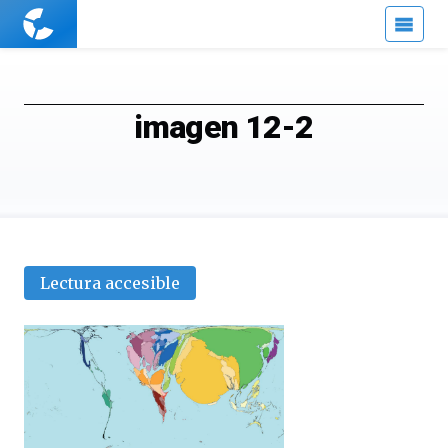
Cuaderno
de
Cultura
Científica
imagen 12-2
Lectura accesible