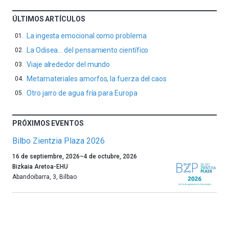
ÚLTIMOS ARTÍCULOS
La ingesta emocional como problema
La Odisea… del pensamiento científico
Viaje alrededor del mundo
Metamateriales amorfos, la fuerza del caos
Otro jarro de agua fría para Europa
PRÓXIMOS EVENTOS
Bilbo Zientzia Plaza 2026
Un
16 de septiembre, 2026
–
4 de octubre, 2026
año
Bizkaia Aretoa-EHU
más,
Abandoibarra, 3
,
Bilbao
Bilbao
dará
la
bienvenida
al