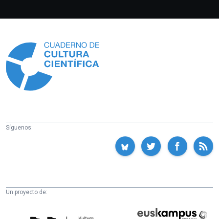
Información
Síguenos:
Un proyecto de:
Cátedra
Euskampus
de
Fundazioa