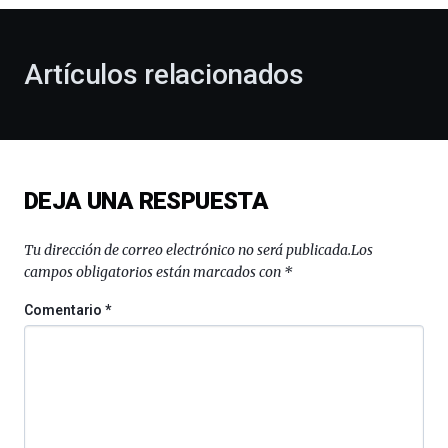
otoño
con
la
Artículos relacionados
celebración
de
la
novena
edición
de
DEJA UNA RESPUESTA
Bilbo
Zientzia
Plaza
Tu dirección de correo electrónico no será publicada.
Los
(BZP),
campos obligatorios están marcados con
*
un
festival
Comentario
*
que
llenará
la
ciudad
de
monólogos,
exposiciones,