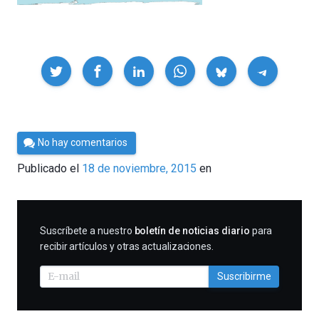
Compartir
Por
No hay comentarios
César
Publicado el
18 de noviembre, 2015
en
Tomé
SUSCRIBIRME
Suscríbete a nuestro
boletín de noticias diario
para
recibir artículos y otras actualizaciones.
Suscribirme