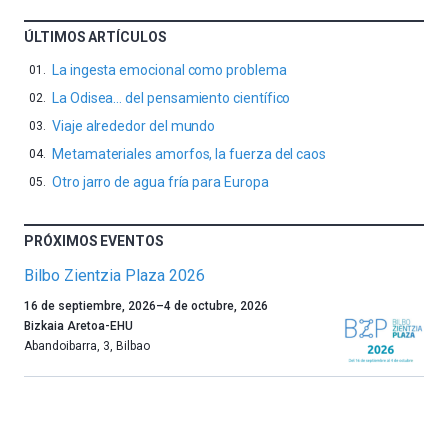
ÚLTIMOS ARTÍCULOS
La ingesta emocional como problema
La Odisea… del pensamiento científico
Viaje alrededor del mundo
Metamateriales amorfos, la fuerza del caos
Otro jarro de agua fría para Europa
PRÓXIMOS EVENTOS
Bilbo Zientzia Plaza 2026
Un
16 de septiembre, 2026
–
4 de octubre, 2026
año
Bizkaia Aretoa-EHU
más,
Abandoibarra, 3
,
Bilbao
Bilbao
dará
la
bienvenida
al