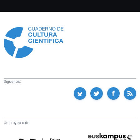
Información
Síguenos:
Un proyecto de:
Cátedra
Euskampus
de
Fundazioa