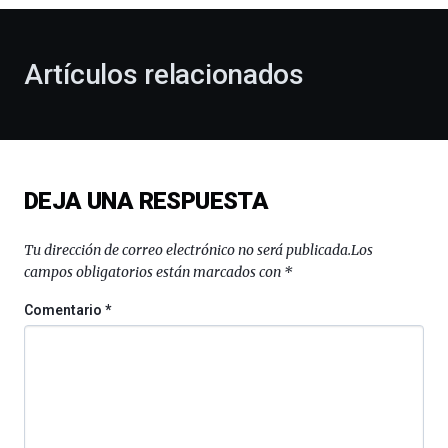
otoño
con
la
Artículos relacionados
celebración
de
la
novena
edición
de
DEJA UNA RESPUESTA
Bilbo
Zientzia
Plaza
Tu dirección de correo electrónico no será publicada.
Los
(BZP),
campos obligatorios están marcados con
*
un
festival
Comentario
*
que
llenará
la
ciudad
de
monólogos,
exposiciones,