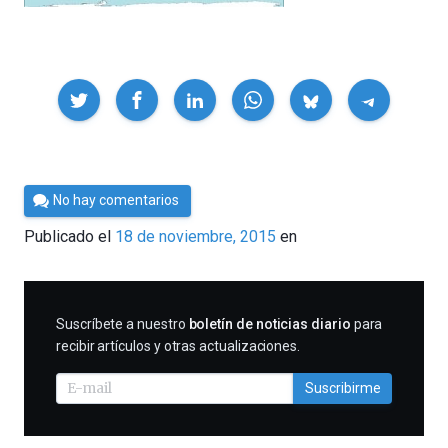
Compartir
Por
No hay comentarios
César
Publicado el
18 de noviembre, 2015
en
Tomé
SUSCRIBIRME
Suscríbete a nuestro
boletín de noticias diario
para
recibir artículos y otras actualizaciones.
Suscribirme