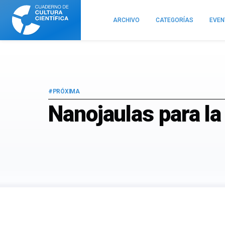
Cuaderno
de
ARCHIVO
CATEGORÍAS
EVE
Cultura
Científica
#PRÓXIMA
Nanojaulas para la