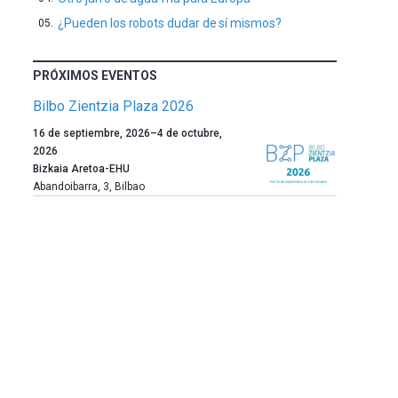
¿Pueden los robots dudar de sí mismos?
PRÓXIMOS EVENTOS
Bilbo Zientzia Plaza 2026
Un
16 de septiembre, 2026
–
4 de octubre,
año
2026
más,
Bizkaia Aretoa-EHU
Bilbao
Abandoibarra, 3
,
Bilbao
dará
la
bienvenida
al
otoño
con
la
celebración
de
la
novena