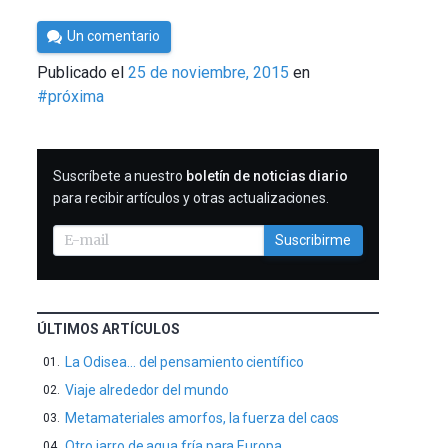
Por
Un comentario
César
Publicado el
25 de noviembre, 2015
en
Tomé
#próxima
SUSCRIBIRME
Suscríbete a nuestro
boletín de noticias diario
para recibir artículos y otras actualizaciones.
Suscribirme
ÚLTIMOS ARTÍCULOS
La Odisea… del pensamiento científico
Viaje alrededor del mundo
Metamateriales amorfos, la fuerza del caos
Otro jarro de agua fría para Europa