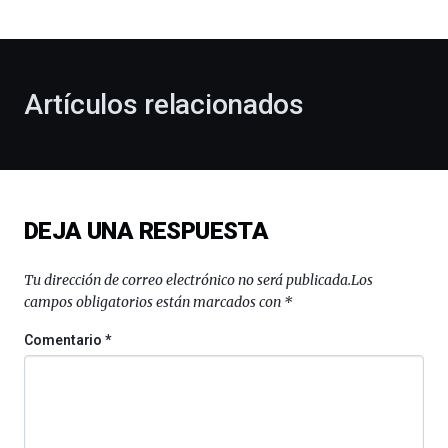
bienvenida
al
otoño
con
la
Artículos relacionados
celebración
de
la
novena
edición
de
DEJA UNA RESPUESTA
Bilbo
Zientzia
Plaza
Tu dirección de correo electrónico no será publicada.
Los
(BZP),
campos obligatorios están marcados con
*
un
festival
Comentario
*
que
llenará
la
ciudad
de
monólogos,