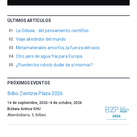
ÚLTIMOS ARTÍCULOS
La Odisea… del pensamiento científico
Viaje alrededor del mundo
Metamateriales amorfos, la fuerza del caos
Otro jarro de agua fría para Europa
¿Pueden los robots dudar de sí mismos?
PRÓXIMOS EVENTOS
Bilbo Zientzia Plaza 2026
Un
16 de septiembre, 2026
–
4 de octubre, 2026
año
Bizkaia Aretoa-EHU
más,
Abandoibarra, 3
,
Bilbao
Bilbao
dará
la