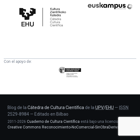
Cátedra
Euskampus
de
Fundazioa
Cultura
Científica
de
la
UPV/EHU
Con el apoyo de:
Eusko
Jaurlaritza
-
Zientzia,
Unibertsitate
eta
Blog de la
Cátedra de Cultura Científica
de la
UPV
/
EHU
—
ISSN
2529-8984
—
Editado en Bilbao
Berrikuntza
2011-2026
Cuaderno de Cultura Científica
está bajo una licencia
saila
Creative Commons Reconocimiento-NoComercial-SinObraDerivada 4.0