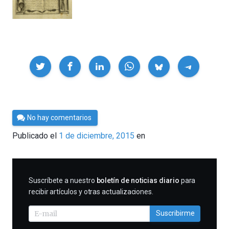
Compartir
Por
No hay comentarios
César
Publicado el
1 de diciembre, 2015
en
Tomé
SUSCRIBIRME
Suscríbete a nuestro
boletín de noticias diario
para
recibir artículos y otras actualizaciones.
Suscribirme