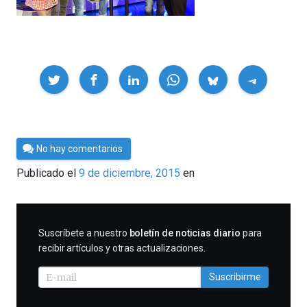
Compartir
Por
No hay comentarios
César
Publicado el
9 de diciembre, 2015
en
Tomé
SUSCRIBIRME
Suscríbete a nuestro
boletín de noticias diario
para
recibir artículos y otras actualizaciones.
Suscribirme