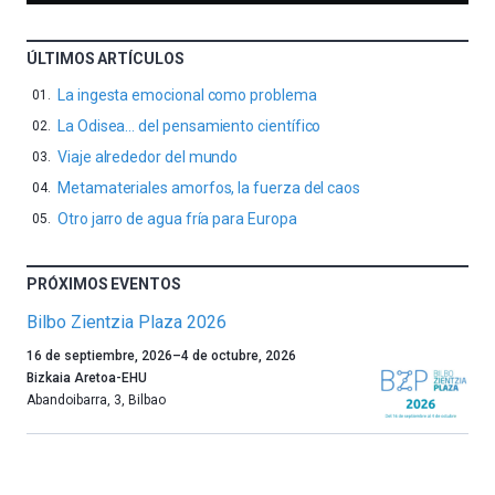
ÚLTIMOS ARTÍCULOS
La ingesta emocional como problema
La Odisea… del pensamiento científico
Viaje alrededor del mundo
Metamateriales amorfos, la fuerza del caos
Otro jarro de agua fría para Europa
PRÓXIMOS EVENTOS
Bilbo Zientzia Plaza 2026
Un
16 de septiembre, 2026
–
4 de octubre, 2026
año
Bizkaia Aretoa-EHU
más,
Abandoibarra, 3
,
Bilbao
Bilbao
dará
la
bienvenida