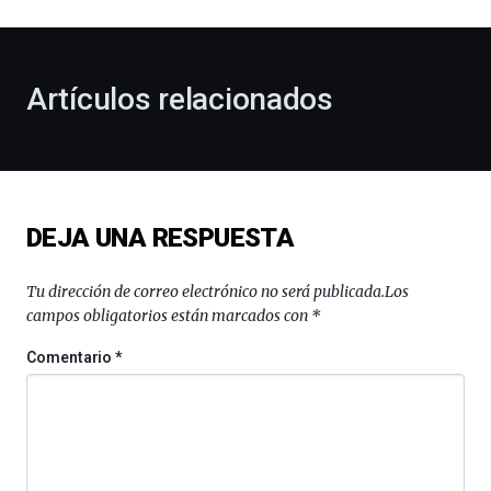
al
otoño
con
la
Artículos relacionados
celebración
de
la
novena
edición
de
DEJA UNA RESPUESTA
Bilbo
Zientzia
Plaza
Tu dirección de correo electrónico no será publicada.
Los
(BZP),
campos obligatorios están marcados con
*
un
festival
Comentario
*
que
llenará
la
ciudad
de
monólogos,