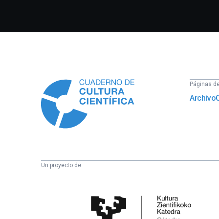
Información
Páginas del
Archivo
Un proyecto de:
Cátedra
de
Cultura
Científica