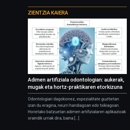
Otros
proyectos
ZIENTZIA KAIERA
Adimen artifiziala odontologian: aukerak,
mugak eta hortz-praktikaren etorkizuna
Odontologiari dagokionez, espezialitate guztietan
izan du eragina, neurri handiagoan edo txikiagoan.
Horietako batzuetan adimen artifizialaren aplikazioak
oraindik urriak dira, baina [...]