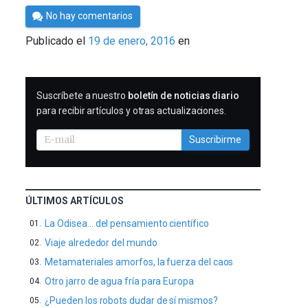
Por
No hay comentarios
César
Publicado el
19 de enero, 2016
en
Tomé
SUSCRIBIRME
Suscríbete a nuestro
boletín de noticias diario
para recibir artículos y otras actualizaciones.
Suscribirme
ÚLTIMOS ARTÍCULOS
La Odisea… del pensamiento científico
Viaje alrededor del mundo
Metamateriales amorfos, la fuerza del caos
Otro jarro de agua fría para Europa
¿Pueden los robots dudar de sí mismos?