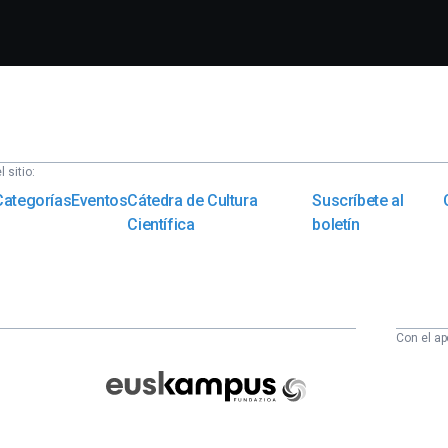
 sitio:
Categorías
Eventos
Cátedra de Cultura
Suscríbete al
Científica
boletín
Con el ap
Euskampus
Fundazioa