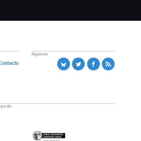
Síguenos:
Contacto
oyo de:
Eusko