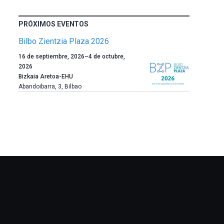
PRÓXIMOS EVENTOS
Bilbo Zientzia Plaza 2026
Un
16 de septiembre, 2026
–
4 de octubre,
año
2026
más,
Bizkaia Aretoa-EHU
Bilbao
Abandoibarra, 3
,
Bilbao
dará
la
bienvenida
al
otoño
con
la
celebración
de
la
novena
edición
de