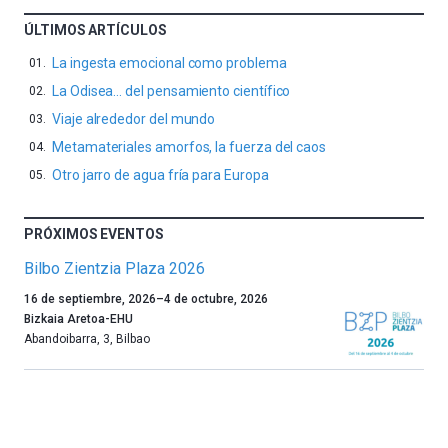
ÚLTIMOS ARTÍCULOS
La ingesta emocional como problema
La Odisea… del pensamiento científico
Viaje alrededor del mundo
Metamateriales amorfos, la fuerza del caos
Otro jarro de agua fría para Europa
PRÓXIMOS EVENTOS
Bilbo Zientzia Plaza 2026
Un
16 de septiembre, 2026
–
4 de octubre, 2026
año
Bizkaia Aretoa-EHU
más,
Abandoibarra, 3
,
Bilbao
Bilbao
dará
la
bienvenida
al