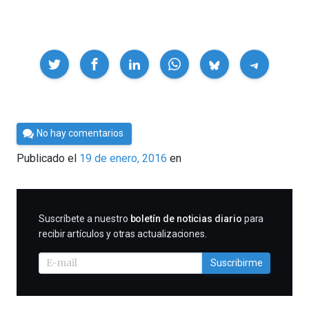
Compartir
Por
No hay comentarios
César
Publicado el
19 de enero, 2016
en
Tomé
SUSCRIBIRME
Suscríbete a nuestro
boletín de noticias diario
para
recibir artículos y otras actualizaciones.
Suscribirme