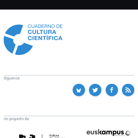
Información
Síguenos:
Un proyecto de:
Cátedra
Euskampus
de
Fundazioa