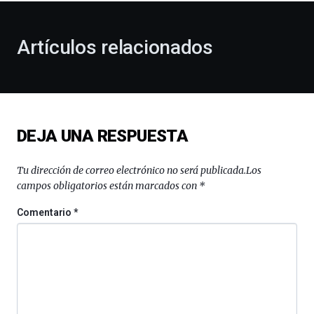
otoño
con
la
Artículos relacionados
celebración
de
la
novena
edición
de
DEJA UNA RESPUESTA
Bilbo
Zientzia
Plaza
Tu dirección de correo electrónico no será publicada.
Los
(BZP),
campos obligatorios están marcados con
*
un
festival
Comentario
*
que
llenará
la
ciudad
de
monólogos,
exposiciones,